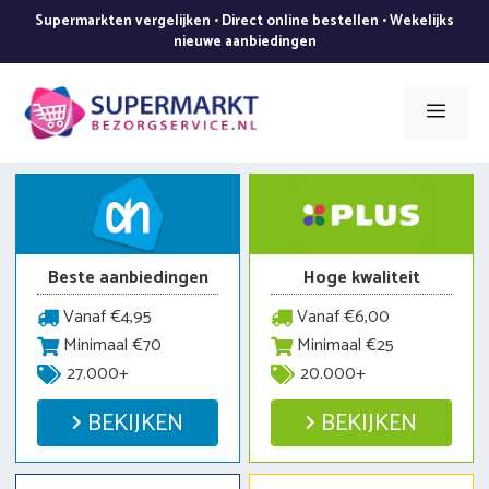
Ga
Supermarkten vergelijken • Direct online bestellen • Wekelijks
naar
nieuwe aanbiedingen
de
inhoud
Men
Beste aanbiedingen
Hoge kwaliteit
Vanaf €4,95
Vanaf €6,00
Minimaal €70
Minimaal €25
27.000+
20.000+
BEKIJKEN
BEKIJKEN