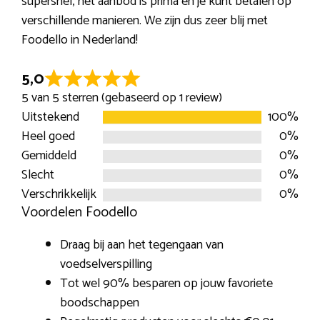
supersnel, het aanbod is prima en je kunt betalen op
verschillende manieren. We zijn dus zeer blij met
Foodello in Nederland!
5,0
R
5 van 5 sterren (gebaseerd op 1 review)
a
Uitstekend
100%
t
Heel goed
0%
e
Gemiddeld
0%
d
Slecht
0%
5
Verschrikkelijk
0%
o
Voordelen Foodello
u
t
Draag bij aan het tegengaan van
o
voedselverspilling
f
Tot wel 90% besparen op jouw favoriete
5
boodschappen