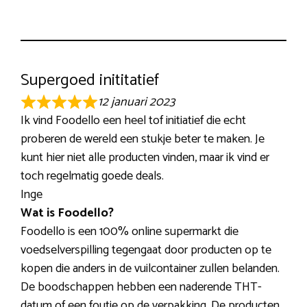
Supergoed inititatief
12 januari 2023
R
Ik vind Foodello een heel tof initiatief die echt
a
proberen de wereld een stukje beter te maken. Je
t
kunt hier niet alle producten vinden, maar ik vind er
e
toch regelmatig goede deals.
d
Inge
5
Wat is Foodello?
o
Foodello is een 100% online supermarkt die
u
voedselverspilling tegengaat door producten op te
t
kopen die anders in de vuilcontainer zullen belanden.
o
De boodschappen hebben een naderende THT-
f
datum of een foutje op de verpakking. De producten