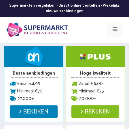
Ga
Supermarkten vergelijken • Direct online bestellen • Wekelijks
naar
nieuwe aanbiedingen
de
inhoud
Men
Beste aanbiedingen
Hoge kwaliteit
Vanaf €4,95
Vanaf €6,00
Minimaal €70
Minimaal €25
27.000+
20.000+
BEKIJKEN
BEKIJKEN