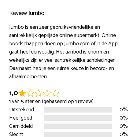
Review Jumbo
Jumbo is een zeer gebruiksvriendelijke en
aantrekkelijk geprijsde online supermarkt. Online
boodschappen doen op Jumbo.com of in de App
gaat heel eenvoudig. Het aanbod is enorm en
wekelijks zijn er veel aantrekkelijke aanbiedingen.
Daarnaast heb je een ruime keuze in bezorg- en
afhaalmomenten.
1,0
R
1 van 5 sterren (gebaseerd op 1 review)
a
Uitstekend
0%
t
Heel goed
0%
e
Gemiddeld
0%
d
Slecht
0%