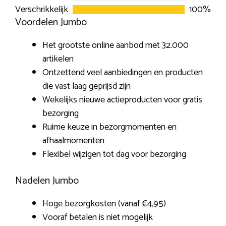
1
Verschrikkelijk
100%
o
Voordelen Jumbo
u
t
Het grootste online aanbod met 32.000
o
artikelen
f
Ontzettend veel aanbiedingen en producten
5
die vast laag geprijsd zijn
Wekelijks nieuwe actieproducten voor gratis
bezorging
Ruime keuze in bezorgmomenten en
afhaalmomenten
Flexibel wijzigen tot dag voor bezorging
Nadelen Jumbo
Hoge bezorgkosten (vanaf €4,95)
Vooraf betalen is niet mogelijk