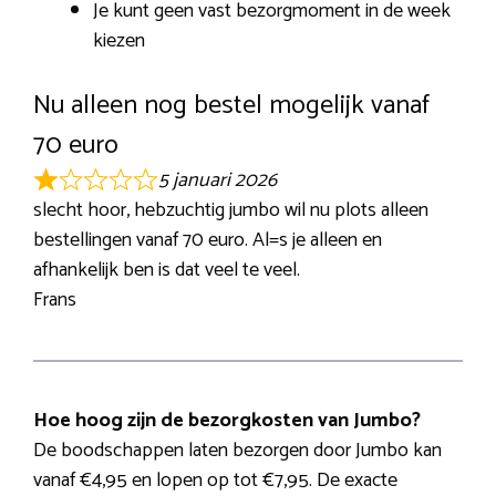
Je kunt geen vast bezorgmoment in de week
kiezen
Nu alleen nog bestel mogelijk vanaf
70 euro
5 januari 2026
R
slecht hoor, hebzuchtig jumbo wil nu plots alleen
a
bestellingen vanaf 70 euro. Al=s je alleen en
t
afhankelijk ben is dat veel te veel.
e
Frans
d
1
o
u
Hoe hoog zijn de bezorgkosten van Jumbo?
t
De boodschappen laten bezorgen door Jumbo kan
o
vanaf €4,95 en lopen op tot €7,95. De exacte
f