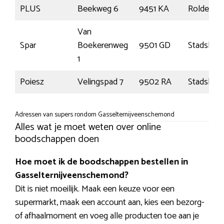
PLUS
Beekweg 6
9451 KA
Rolde
Van
Spar
Boekerenweg
9501 GD
Stadskana
1
Poiesz
Velingspad 7
9502 RA
Stadskana
Adressen van supers rondom Gasselternijveenschemond
Alles wat je moet weten over online
boodschappen doen
Hoe moet ik de boodschappen bestellen in
Gasselternijveenschemond?
Dit is niet moeilijk. Maak een keuze voor een
supermarkt, maak een account aan, kies een bezorg-
of afhaalmoment en voeg alle producten toe aan je