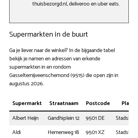
thuisbezorgd.nl, deliveroo en uber eats.
Supermarkten in de buurt
Ga je liever naar de winkel? In de bijgaande tabel
bekijk je namen en adressen van erkende
supermarkten in en rondom
Gasselternijveenschemond (9515) die open zijn in
augustus 2026.
Supermarkt
Straatnaam
Postcode
Plaats
Albert Heijn
Gandhiplein 12
9501 DE
Stadskana
Aldi
Hemenweg 18
9501 XZ
Stadskana