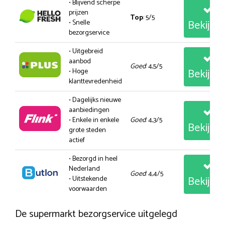
• Blijvend scherpe
prijzen
Top
: 5/5
Bekijk
• Snelle
bezorgservice
• Uitgebreid
aanbod
Goed
: 4,5/5
Bekijk
• Hoge
klanttevredenheid
• Dagelijks nieuwe
aanbiedingen
• Enkele in enkele
Goed
: 4,3/5
Bekijk
grote steden
actief
• Bezorgd in heel
Nederland
Goed
: 4,4/5
Bekijk
• Uitstekende
voorwaarden
De supermarkt bezorgservice uitgelegd