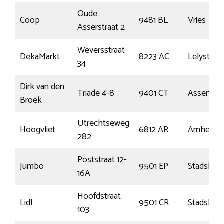
Oude
Coop
9481 BL
Vries
Asserstraat 2
Weversstraat
DekaMarkt
8223 AC
Lelystad
34
Dirk van den
Triade 4-8
9401 CT
Assen
Broek
Utrechtseweg
Hoogvliet
6812 AR
Arnhem
282
Poststraat 12-
Jumbo
9501 EP
Stadskana
16A
Hoofdstraat
Lidl
9501 CR
Stadskana
103