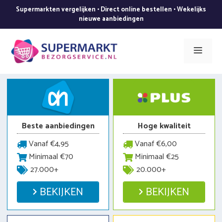
Ga
Supermarkten vergelijken • Direct online bestellen • Wekelijks
naar
nieuwe aanbiedingen
de
inhoud
Men
Beste aanbiedingen
Hoge kwaliteit
Vanaf €4,95
Vanaf €6,00
Minimaal €70
Minimaal €25
27.000+
20.000+
BEKIJKEN
BEKIJKEN