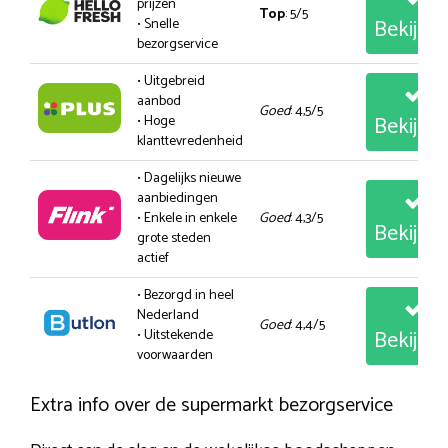
prijzen
Top
: 5/5
Bekijk
• Snelle
bezorgservice
• Uitgebreid
aanbod
Goed
: 4,5/5
Bekijk
• Hoge
klanttevredenheid
• Dagelijks nieuwe
aanbiedingen
• Enkele in enkele
Goed
: 4,3/5
Bekijk
grote steden
actief
• Bezorgd in heel
Nederland
Goed
: 4,4/5
Bekijk
• Uitstekende
voorwaarden
Extra info over de supermarkt bezorgservice