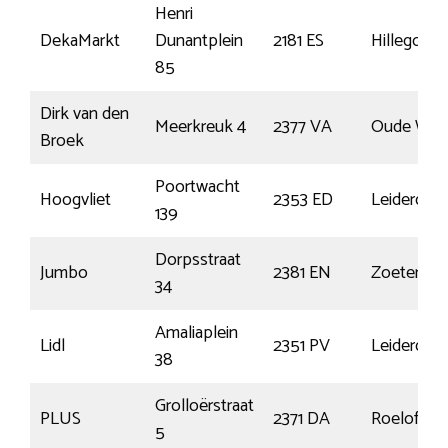
Henri
DekaMarkt
Dunantplein
2181 ES
Hillegom
85
Dirk van den
Meerkreuk 4
2377 VA
Oude Wete
Broek
Poortwacht
Hoogvliet
2353 ED
Leiderdor
139
Dorpsstraat
Jumbo
2381 EN
Zoeterwo
34
Amaliaplein
Lidl
2351 PV
Leiderdor
38
Grolloërstraat
PLUS
2371 DA
Roelofare
5