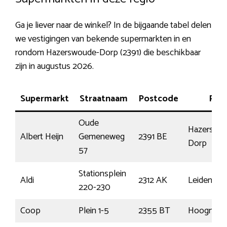
Ga je liever naar de winkel? In de bijgaande tabel delen
we vestigingen van bekende supermarkten in en
rondom Hazerswoude-Dorp (2391) die beschikbaar
zijn in augustus 2026.
Supermarkt
Straatnaam
Postcode
Plaa
Oude
Hazerswo
Albert Heijn
Gemeneweg
2391 BE
Dorp
57
Stationsplein
Aldi
2312 AK
Leiden
220-230
Coop
Plein 1-5
2355 BT
Hoogmad