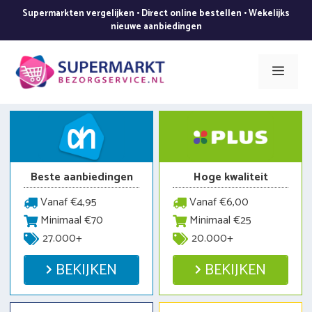
Ga
Supermarkten vergelijken • Direct online bestellen • Wekelijks
naar
nieuwe aanbiedingen
de
inhoud
Men
Beste aanbiedingen
Hoge kwaliteit
Vanaf €4,95
Vanaf €6,00
Minimaal €70
Minimaal €25
27.000+
20.000+
BEKIJKEN
BEKIJKEN