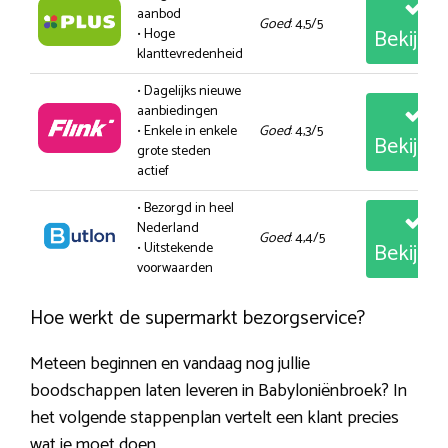
aanbod
Goed
: 4,5/5
Bekijk
• Hoge
klanttevredenheid
• Dagelijks nieuwe
aanbiedingen
• Enkele in enkele
Goed
: 4,3/5
Bekijk
grote steden
actief
• Bezorgd in heel
Nederland
Goed
: 4,4/5
Bekijk
• Uitstekende
voorwaarden
Hoe werkt de supermarkt bezorgservice?
Meteen beginnen en vandaag nog jullie
boodschappen laten leveren in Babyloniënbroek? In
het volgende stappenplan vertelt een klant precies
wat je moet doen.