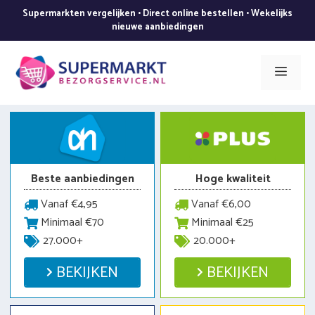
Ga
Supermarkten vergelijken • Direct online bestellen • Wekelijks
naar
nieuwe aanbiedingen
de
inhoud
Men
Beste aanbiedingen
Hoge kwaliteit
Vanaf €4,95
Vanaf €6,00
Minimaal €70
Minimaal €25
27.000+
20.000+
BEKIJKEN
BEKIJKEN