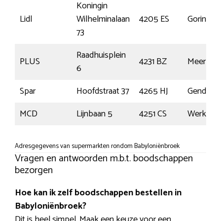
Koningin
Lidl
Wilhelminalaan
4205 ES
Gorinch
73
Raadhuisplein
PLUS
4231 BZ
Meerker
6
Spar
Hoofdstraat 37
4265 HJ
Gendere
MCD
Lijnbaan 5
4251 CS
Werkend
Adresgegevens van supermarkten rondom Babyloniënbroek
Vragen en antwoorden m.b.t. boodschappen
bezorgen
Hoe kan ik zelf boodschappen bestellen in
Babyloniënbroek?
Dit is heel simpel. Maak een keuze voor een