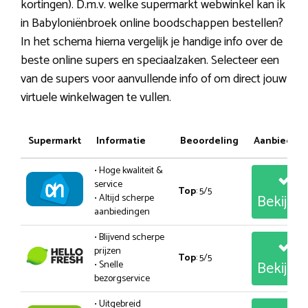
kortingen). D.m.v. welke supermarkt webwinkel kan ik
in Babyloniënbroek online boodschappen bestellen?
In het schema hierna vergelijk je handige info over de
beste online supers en speciaalzaken. Selecteer een
van de supers voor aanvullende info of om direct jouw
virtuele winkelwagen te vullen.
Supermarkt
Informatie
Beoordeling
Aanbiedin
• Hoge kwaliteit &
service
Top
: 5/5
Bekijk
• Altijd scherpe
aanbiedingen
• Blijvend scherpe
prijzen
Top
: 5/5
Bekijk
• Snelle
bezorgservice
• Uitgebreid