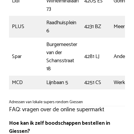
Lidl
Wilhelminalaan
4205 ES
Gorinch
73
Raadhuisplein
PLUS
4231 BZ
Meerker
6
Burgemeester
van der
Spar
4281 LJ
Andel
Schansstraat
18
MCD
Lijnbaan 5
4251 CS
Werkend
Adressen van lokale supers rondom Giessen
FAQ: vragen over de online supermarkt
Hoe kan ik zelf boodschappen bestellen in
Giessen?