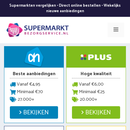
Ga
Supermarkten vergelijken • Direct online bestellen • Wekelijks
naar
nieuwe aanbiedingen
de
inhoud
Men
Beste aanbiedingen
Hoge kwaliteit
Vanaf €4,95
Vanaf €6,00
Minimaal €70
Minimaal €25
27.000+
20.000+
BEKIJKEN
BEKIJKEN