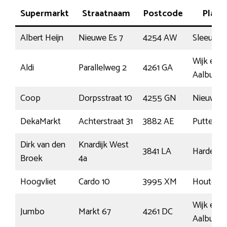
Supermarkt
Straatnaam
Postcode
Plaat
Albert Heijn
Nieuwe Es 7
4254 AW
Sleeuwijk
Wijk en
Aldi
Parallelweg 2
4261 GA
Aalburg
Coop
Dorpsstraat 10
4255 GN
Nieuwend
DekaMarkt
Achterstraat 31
3882 AE
Putten
Dirk van den
Knardijk West
3841 LA
Harderwij
Broek
4a
Hoogvliet
Cardo 10
3995 XM
Houten
Wijk en
Jumbo
Markt 67
4261 DC
Aalburg