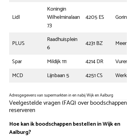
Koningin
Lidl
Wilhelminalaan
4205 ES
Gorinch
73
Raadhuisplein
PLUS
4231 BZ
Meerker
6
Spar
Mildijk 111
4214 DR
Vuren
MCD
Lijnbaan 5
4251 CS
Werkend
Adresgegevens van supermarkten in en nabij Wijk en Aalburg
Veelgestelde vragen (FAQ) over boodschappen
reserveren
Hoe kan ik boodschappen bestellen in Wijk en
Aalburg?