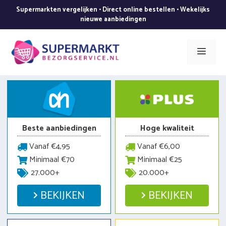
Ga
Supermarkten vergelijken • Direct online bestellen • Wekelijks
naar
nieuwe aanbiedingen
de
inhoud
Men
Beste aanbiedingen
Hoge kwaliteit
Vanaf €4,95
Vanaf €6,00
Minimaal €70
Minimaal €25
27.000+
20.000+
BEKIJKEN
BEKIJKEN