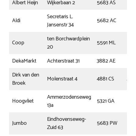
Albert Heijn
Wijkerbaan 2
5683 AS
Bes
Secretaris L.
Aldi
5682 AC
Bes
Jansenstr 34
ten Borchwardplein
Coop
5591 ML
Hee
20
DekaMarkt
Achterstraat 31
3882 AE
Put
Dirk van den
Molenstraat 4
4881 CS
Zun
Broek
Ammerzodenseweg
Hoogvliet
5321 GA
Hed
13a
Eindhovenseweg-
Jumbo
5683 PW
Bes
Zuid 63