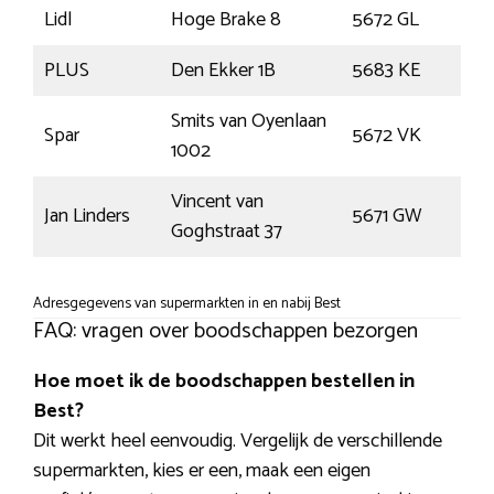
Lidl
Hoge Brake 8
5672 GL
Nue
PLUS
Den Ekker 1B
5683 KE
Bes
Smits van Oyenlaan
Spar
5672 VK
Nue
1002
Vincent van
Jan Linders
5671 GW
Nue
Goghstraat 37
Adresgegevens van supermarkten in en nabij Best
FAQ: vragen over boodschappen bezorgen
Hoe moet ik de boodschappen bestellen in
Best?
Dit werkt heel eenvoudig. Vergelijk de verschillende
supermarkten, kies er een, maak een eigen