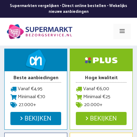
Ga
Supermarkten vergelijken • Direct online bestellen • Wekelijks
naar
nieuwe aanbiedingen
de
inhoud
Men
Beste aanbiedingen
Hoge kwaliteit
Vanaf €4,95
Vanaf €6,00
Minimaal €70
Minimaal €25
27.000+
20.000+
BEKIJKEN
BEKIJKEN