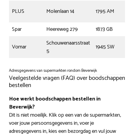
De
PLUS
Molenlaan 14
1795 AM
Coc
Spar
Heereweg 279
1873 GB
Gro
Schouwenaarsstraat
Vomar
1945 SW
Bev
5
Adresgegevens van supermarkten rondom Beverwijk
Veelgestelde vragen (FAQ) over boodschappen
bestellen
Hoe werkt boodschappen bestellen in
Beverwijk?
Dit is niet moeilijk. Klik op een van de supermarkten,
voer jouw persoonsgegevens in, voer je
adresgegevens in, kies een bezorgdag en vul jouw