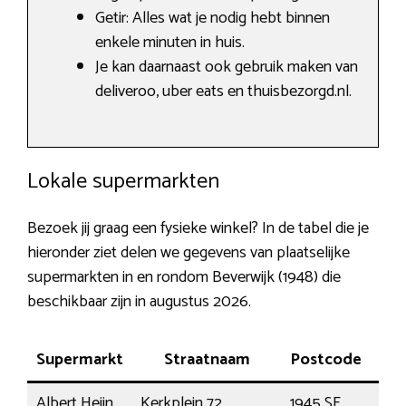
Getir: Alles wat je nodig hebt binnen
enkele minuten in huis.
Je kan daarnaast ook gebruik maken van
deliveroo, uber eats en thuisbezorgd.nl.
Lokale supermarkten
Bezoek jij graag een fysieke winkel? In de tabel die je
hieronder ziet delen we gegevens van plaatselijke
supermarkten in en rondom Beverwijk (1948) die
beschikbaar zijn in augustus 2026.
Supermarkt
Straatnaam
Postcode
P
Albert Heijn
Kerkplein 72
1945 SE
Bev