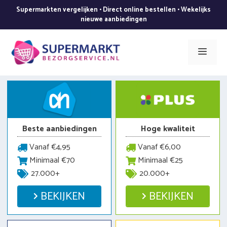
Ga
Supermarkten vergelijken • Direct online bestellen • Wekelijks
naar
nieuwe aanbiedingen
de
inhoud
Men
Beste aanbiedingen
Hoge kwaliteit
Vanaf €4,95
Vanaf €6,00
Minimaal €70
Minimaal €25
27.000+
20.000+
BEKIJKEN
BEKIJKEN