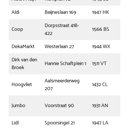
Aldi
Beijneslaan 169
1947 HK
Bev
Dorpsstraat 418-
Coop
1566 BS
Ass
422
DekaMarkt
Westerlaan 27
1944 WX
Bev
Dirk van den
Hannie Schaftplein 1
1511 VT
Oos
Broek
Aalsmeerderweg
Hoogvliet
1432 CL
Aal
207
Egm
Jumbo
Voorstraat 90
1931 AN
aan
Lidl
Spoorsingel 21
1947 LA
Bev