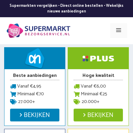
Ga
Supermarkten vergelijken • Direct online bestellen • Wekelijks
naar
nieuwe aanbiedingen
de
inhoud
Men
Beste aanbiedingen
Hoge kwaliteit
Vanaf €4,95
Vanaf €6,00
Minimaal €70
Minimaal €25
27.000+
20.000+
BEKIJKEN
BEKIJKEN