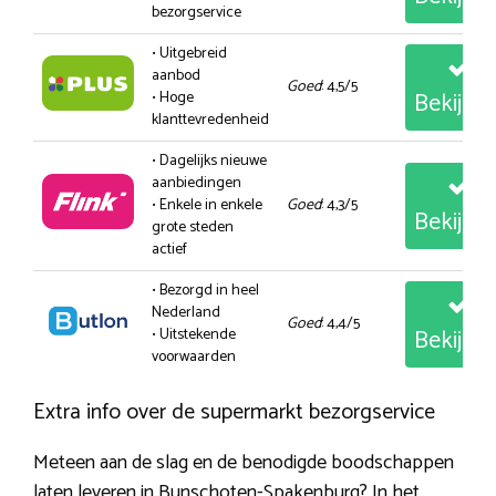
bezorgservice
• Uitgebreid
aanbod
Goed
: 4,5/5
Bekijk
• Hoge
klanttevredenheid
• Dagelijks nieuwe
aanbiedingen
• Enkele in enkele
Goed
: 4,3/5
Bekijk
grote steden
actief
• Bezorgd in heel
Nederland
Goed
: 4,4/5
Bekijk
• Uitstekende
voorwaarden
Extra info over de supermarkt bezorgservice
Meteen aan de slag en de benodigde boodschappen
laten leveren in Bunschoten-Spakenburg? In het