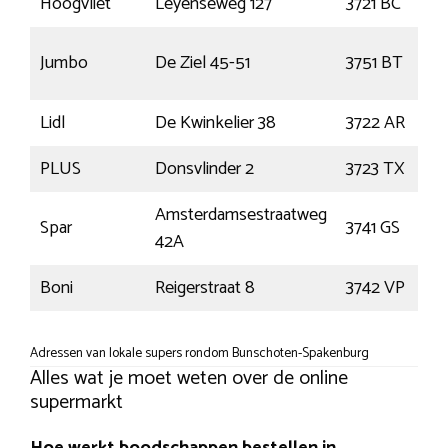
Hoogvliet
Leyenseweg 127
3721 BC
Jumbo
De Ziel 45-51
3751 BT
Lidl
De Kwinkelier 38
3722 AR
PLUS
Donsvlinder 2
3723 TX
Amsterdamsestraatweg
Spar
3741 GS
42A
Boni
Reigerstraat 8
3742 VP
Adressen van lokale supers rondom Bunschoten-Spakenburg
Alles wat je moet weten over de online
supermarkt
Hoe werkt boodschappen bestellen in