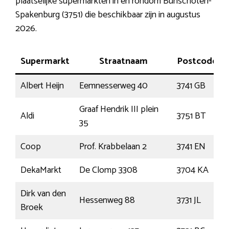
plaatselijke supermarkten in en rondom Bunschoten-
Spakenburg (3751) die beschikbaar zijn in augustus
2026.
Supermarkt
Straatnaam
Postcode
Albert Heijn
Eemnesserweg 40
3741 GB
Graaf Hendrik III plein
Aldi
3751 BT
35
Coop
Prof. Krabbelaan 2
3741 EN
DekaMarkt
De Clomp 3308
3704 KA
Dirk van den
Hessenweg 88
3731 JL
Broek