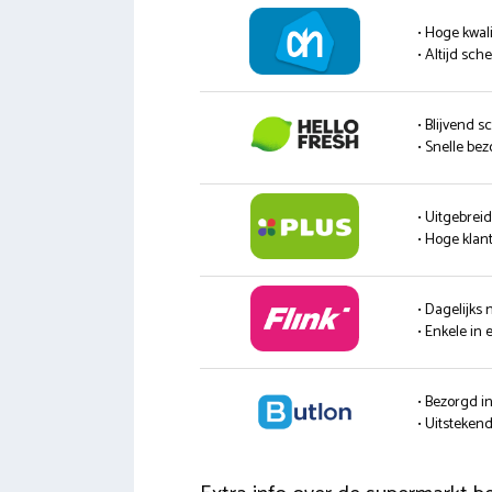
• Hoge kwali
• Altijd sc
• Blijvend s
• Snelle be
• Uitgebrei
• Hoge klan
• Dagelijks
• Enkele in 
• Bezorgd i
• Uitsteke