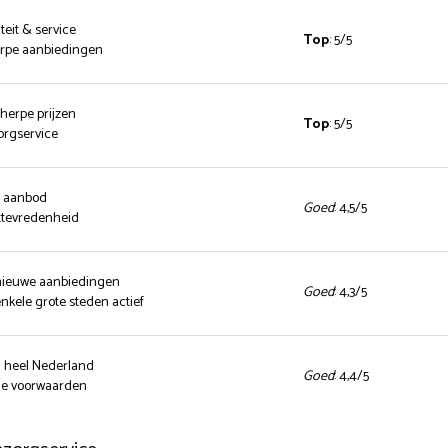
teit & service
Top
: 5/5
herpe aanbiedingen
cherpe prijzen
Top
: 5/5
zorgservice
d aanbod
Goed
: 4,5/5
ttevredenheid
 nieuwe aanbiedingen
Goed
: 4,3/5
enkele grote steden actief
n heel Nederland
Goed
: 4,4/5
nde voorwaarden