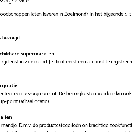
ezorgservice
boodschappen laten leveren in Zoelmond? In het bijgaande 5-s
s bezorgd
schikbare supermarkten
gdienst in Zoelmond. Je dient eerst een account te registreren
orgoptie
lecteer een bezorgmoment. De bezorgkosten worden dan ook met
p-point (afhaallocatie).
ellen
elmandje. D.m.v. de productcategorieën en krachtige zoekfunct