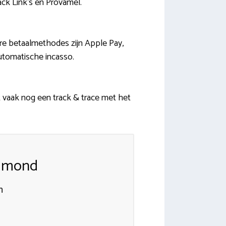
ck Link’s en Provamel.
ire betaalmethodes zijn Apple Pay,
automatische incasso.
gt vaak nog een track & trace met het
elmond
n