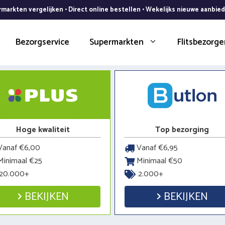
markten vergelijken • Direct online bestellen • Wekelijks nieuwe aanbie
Bezorgservice
Supermarkten
Flitsbezorge
Hoge kwaliteit
Top bezorging
anaf €6,00
Vanaf €6,95
inimaal €25
Minimaal €50
20.000+
2.000+
BEKIJKEN
BEKIJKEN