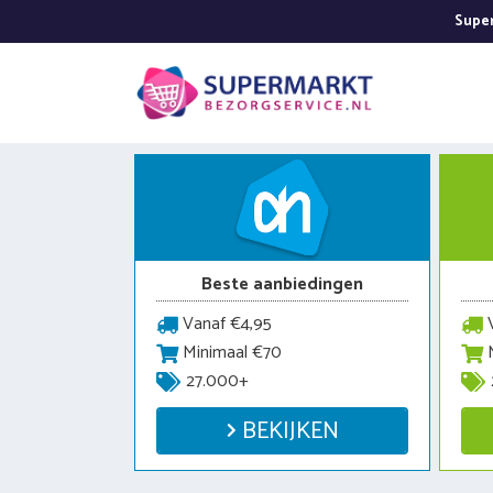
Ga
Super
naar
de
inhoud
Beste aanbiedingen
Vanaf €4,95
V
Minimaal €70
M
27.000+
BEKIJKEN