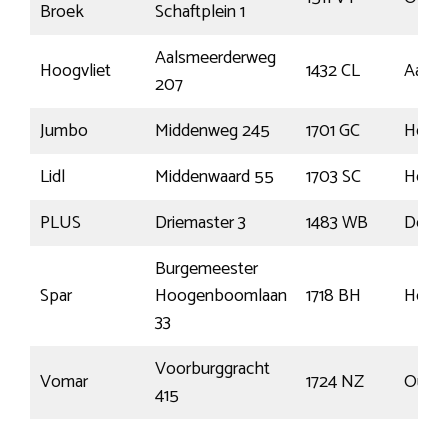
Broek
Schaftplein 1
Aalsmeerderweg
Hoogvliet
1432 CL
Aalsm
207
Jumbo
Middenweg 245
1701 GC
Heer
Lidl
Middenwaard 55
1703 SC
Heer
PLUS
Driemaster 3
1483 WB
De Rij
Burgemeester
Spar
Hoogenboomlaan
1718 BH
Hoog
33
Voorburggracht
Vomar
1724 NZ
Oudka
415