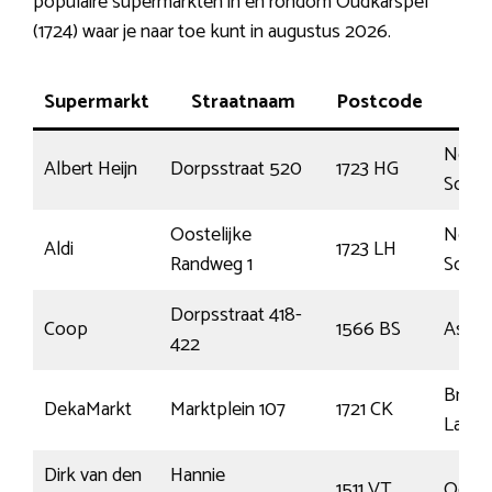
populaire supermarkten in en rondom Oudkarspel
(1724) waar je naar toe kunt in augustus 2026.
Supermarkt
Straatnaam
Postcode
P
Noor
Albert Heijn
Dorpsstraat 520
1723 HG
Scha
Oostelijke
Noor
Aldi
1723 LH
Randweg 1
Scha
Dorpsstraat 418-
Coop
1566 BS
Assen
422
Broek
DekaMarkt
Marktplein 107
1721 CK
Lange
Dirk van den
Hannie
1511 VT
Oostz