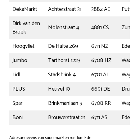
DekaMarkt
Achterstraat 31
3882 AE
Putten
Dirk van den
Molenstraat 4
4881 CS
Zunder
Broek
Hoogvliet
De Halte 269
6711 NZ
Ede
Jumbo
Tarthorst 1223
6708 HZ
Wageni
Lidl
Stadsbrink 4
6701 AL
Wageni
PLUS
Heuvel 10
6651 DE
Druten
Spar
Brinkmanlaan 9
6708 RR
Wageni
Boni
Brouwerstraat 21
6711 AS
Ede
Adresgegevens van supermarkten rondom Ede