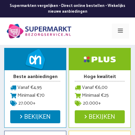
Ga
Supermarkten vergelijken • Direct online bestellen • Wekelijks
naar
nieuwe aanbiedingen
de
inhoud
Men
Beste aanbiedingen
Hoge kwaliteit
Vanaf €4,95
Vanaf €6,00
Minimaal €70
Minimaal €25
27.000+
20.000+
BEKIJKEN
BEKIJKEN