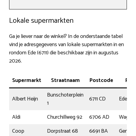
Lokale supermarkten
Ga je liever naar de winkel? In de onderstaande tabel
vind je adresgegevens van lokale supermarkten in en
rondom Ede (6711) die beschikbaar zijn in augustus
2026.
Supermarkt
Straatnaam
Postcode
Plaa
Bunschoterplein
Albert Heijn
6711 CD
Ede
1
Aldi
Churchillweg 92
6706 AD
Wageni
Coop
Dorpstraat 68
6691 BA
Gendt