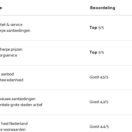
e
Beoordeling
teit & service
Top
: 5/5
herpe aanbiedingen
cherpe prijzen
Top
: 5/5
zorgservice
d aanbod
Goed
: 4,5/5
ttevredenheid
 nieuwe aanbiedingen
Goed
: 4,3/5
enkele grote steden actief
n heel Nederland
Goed
: 4,4/5
nde voorwaarden