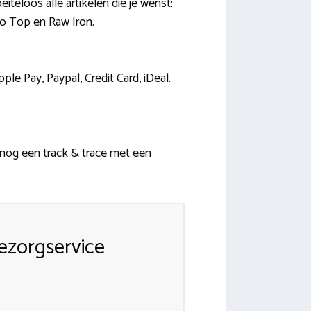
teloos alle artikelen die je wenst:
lo Top en Raw Iron.
e Pay, Paypal, Credit Card, iDeal.
k nog een track & trace met een
ezorgservice