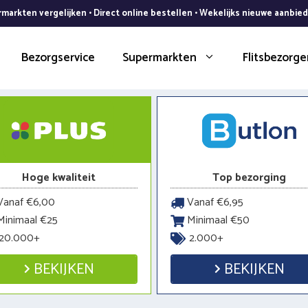
markten vergelijken • Direct online bestellen • Wekelijks nieuwe aanbie
Bezorgservice
Supermarkten
Flitsbezorge
Hoge kwaliteit
Top bezorging
anaf €6,00
Vanaf €6,95
inimaal €25
Minimaal €50
20.000+
2.000+
BEKIJKEN
BEKIJKEN