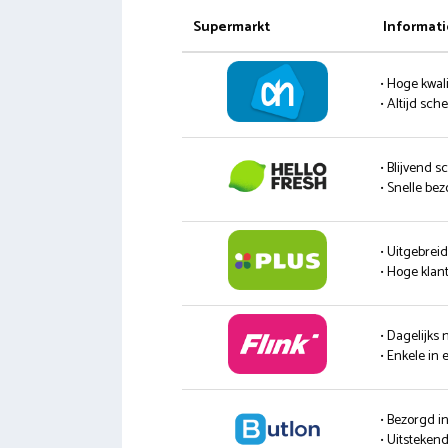
Supermarkt
Informati
• Hoge kwali
• Altijd sc
• Blijvend s
• Snelle be
• Uitgebrei
• Hoge klan
• Dagelijks
• Enkele in 
• Bezorgd i
• Uitsteke