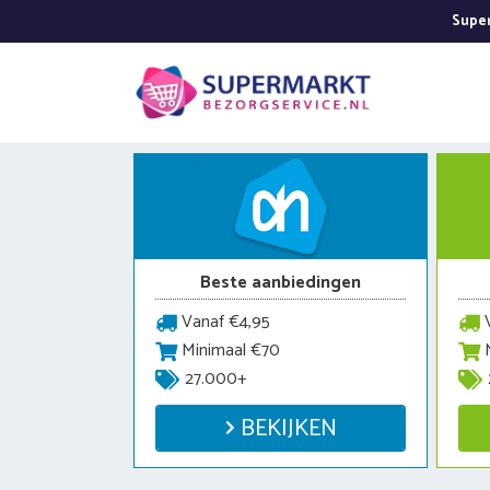
Ga
Super
naar
de
inhoud
Beste aanbiedingen
Vanaf €4,95
V
Minimaal €70
M
27.000+
BEKIJKEN