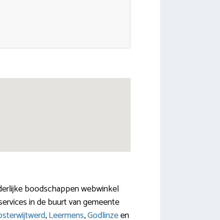
nderlijke boodschappen webwinkel
gservices in de buurt van gemeente
sterwijtwerd
,
Leermens
,
Godlinze
en