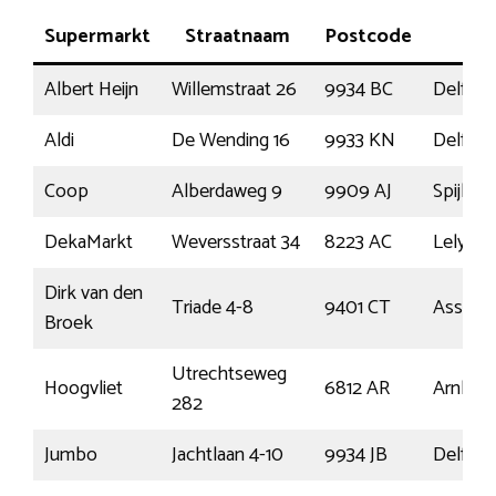
Supermarkt
Straatnaam
Postcode
Pla
Albert Heijn
Willemstraat 26
9934 BC
Delfzijl
Aldi
De Wending 16
9933 KN
Delfzijl
Coop
Alberdaweg 9
9909 AJ
Spijk
DekaMarkt
Weversstraat 34
8223 AC
Lelysta
Dirk van den
Triade 4-8
9401 CT
Assen
Broek
Utrechtseweg
Hoogvliet
6812 AR
Arnhe
282
Jumbo
Jachtlaan 4-10
9934 JB
Delfzijl