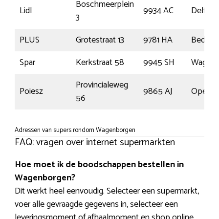
Boschmeerplein
Lidl
9934 AC
Delfzijl
3
PLUS
Grotestraat 13
9781 HA
Bedum
Spar
Kerkstraat 58
9945 SH
Wagenb
Provincialeweg
Poiesz
9865 AJ
Opend
56
Adressen van supers rondom Wagenborgen
FAQ: vragen over internet supermarkten
Hoe moet ik de boodschappen bestellen in
Wagenborgen?
Dit werkt heel eenvoudig. Selecteer een supermarkt,
voer alle gevraagde gegevens in, selecteer een
leveringsmoment of afhaalmoment en shop online.