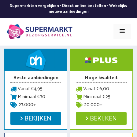
Ga
Supermarkten vergelijken • Direct online bestellen • Wekelijks
naar
nieuwe aanbiedingen
de
inhoud
Men
Beste aanbiedingen
Hoge kwaliteit
Vanaf €4,95
Vanaf €6,00
Minimaal €70
Minimaal €25
27.000+
20.000+
BEKIJKEN
BEKIJKEN