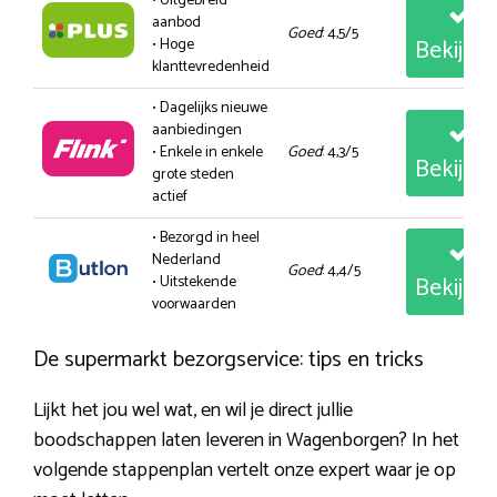
• Uitgebreid
aanbod
Goed
: 4,5/5
Bekijk
• Hoge
klanttevredenheid
• Dagelijks nieuwe
aanbiedingen
• Enkele in enkele
Goed
: 4,3/5
Bekijk
grote steden
actief
• Bezorgd in heel
Nederland
Goed
: 4,4/5
Bekijk
• Uitstekende
voorwaarden
De supermarkt bezorgservice: tips en tricks
Lijkt het jou wel wat, en wil je direct jullie
boodschappen laten leveren in Wagenborgen? In het
volgende stappenplan vertelt onze expert waar je op