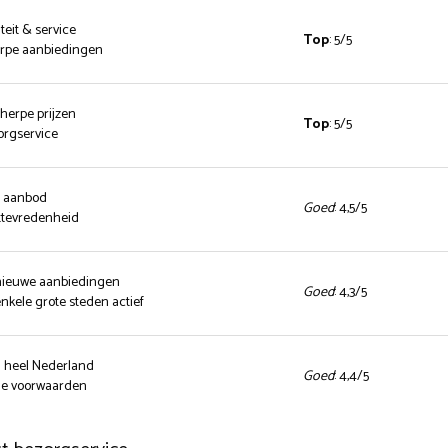
teit & service
Top
: 5/5
herpe aanbiedingen
cherpe prijzen
Top
: 5/5
zorgservice
d aanbod
Goed
: 4,5/5
ttevredenheid
 nieuwe aanbiedingen
Goed
: 4,3/5
enkele grote steden actief
n heel Nederland
Goed
: 4,4/5
nde voorwaarden