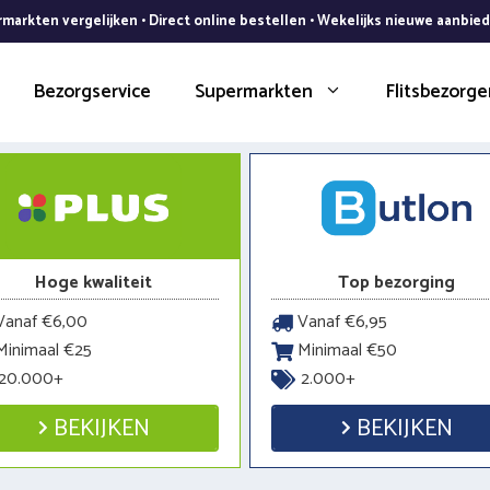
markten vergelijken • Direct online bestellen • Wekelijks nieuwe aanbie
Bezorgservice
Supermarkten
Flitsbezorge
Hoge kwaliteit
Top bezorging
anaf €6,00
Vanaf €6,95
inimaal €25
Minimaal €50
20.000+
2.000+
BEKIJKEN
BEKIJKEN