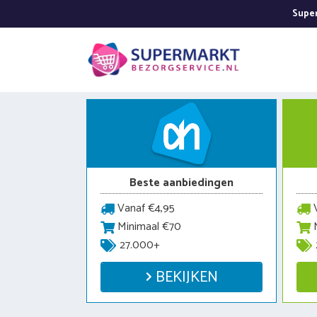
Ga
Super
naar
de
inhoud
Beste aanbiedingen
Vanaf €4,95
V
Minimaal €70
M
27.000+
BEKIJKEN