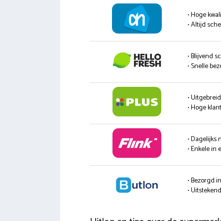
• Hoge kwali
• Altijd sc
• Blijvend s
• Snelle be
• Uitgebrei
• Hoge klan
• Dagelijks
• Enkele in 
• Bezorgd i
• Uitsteke