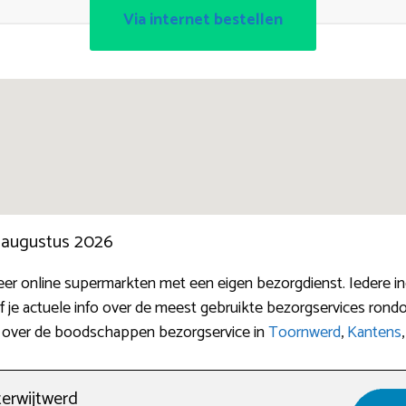
Via internet bestellen
n augustus 2026
er online supermarkten met een eigen bezorgdienst. Iedere i
ef je actuele info over de meest gebruikte bezorgservices r
fo over de boodschappen bezorgservice in
Toornwerd
,
Kantens
terwijtwerd