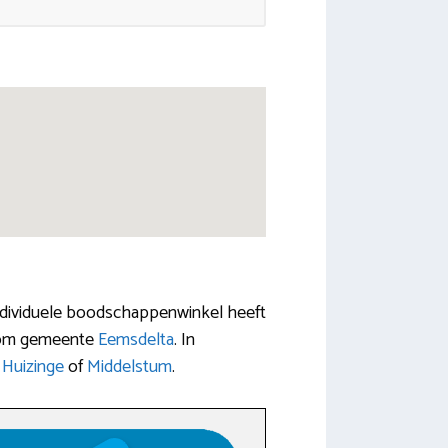
ndividuele boodschappenwinkel heeft
ondom gemeente
Eemsdelta
. In
,
Huizinge
of
Middelstum
.