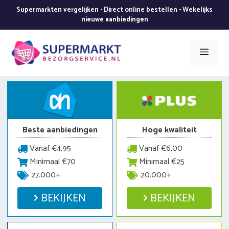
Ga
Supermarkten vergelijken • Direct online bestellen • Wekelijks
naar
nieuwe aanbiedingen
de
inhoud
Men
Beste aanbiedingen
Hoge kwaliteit
Vanaf €4,95
Vanaf €6,00
Minimaal €70
Minimaal €25
27.000+
20.000+
BEKIJKEN
BEKIJKEN