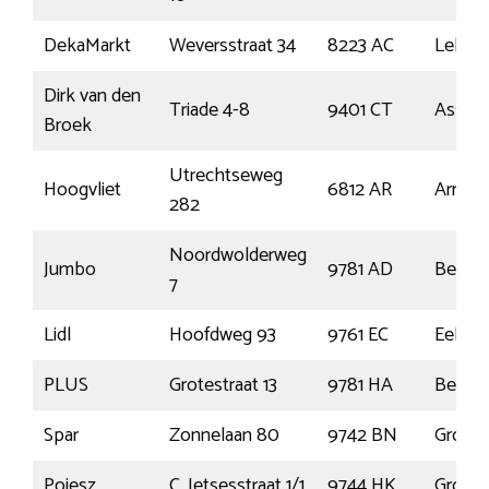
DekaMarkt
Weversstraat 34
8223 AC
Lelyst
Dirk van den
Triade 4-8
9401 CT
Assen
Broek
Utrechtseweg
Hoogvliet
6812 AR
Arnhe
282
Noordwolderweg
Jumbo
9781 AD
Bedu
7
Lidl
Hoofdweg 93
9761 EC
Eelde
PLUS
Grotestraat 13
9781 HA
Bedu
Spar
Zonnelaan 80
9742 BN
Gronin
Poiesz
C. Jetsesstraat 1/1
9744 HK
Gronin