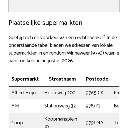
Plaatselijke supermarkten
Geef jij toch de voorkeur aan een echte winkel? In de
onderstaande tabel bieden we adressen van lokale
supermarkten in en rondom Winneweer (9793) waar je
naar toe kunt in augustus 2026.
Supermarkt
Straatnaam
Postcode
Pla
Albert Heijn
Hoofdweg 202
9765 CK
Paters
Aldi
Stationsweg 32
9781 CJ
Bedu
Koopmansplein
Coop
9791 MA
Ten B
10