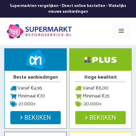
Ga
Supermarkten vergelijken • Direct online bestellen • Wekelijks
naar
nieuwe aanbiedingen
de
inhoud
Men
Beste aanbiedingen
Hoge kwaliteit
Vanaf €4,95
Vanaf €6,00
Minimaal €70
Minimaal €25
27.000+
20.000+
BEKIJKEN
BEKIJKEN