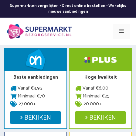
Ga
Supermarkten vergelijken • Direct online bestellen • Wekelijks
naar
nieuwe aanbiedingen
de
inhoud
Men
Beste aanbiedingen
Hoge kwaliteit
Vanaf €4,95
Vanaf €6,00
Minimaal €70
Minimaal €25
27.000+
20.000+
BEKIJKEN
BEKIJKEN