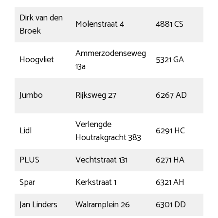
Dirk van den
Molenstraat 4
4881 CS
Zun
Broek
Ammerzodenseweg
Hoogvliet
5321 GA
Hed
13a
Cadi
Jumbo
Rijksweg 27
6267 AD
Kee
Verlengde
Lidl
6291 HC
Vaa
Houtrakgracht 383
PLUS
Vechtstraat 131
6271 HA
Gul
Spar
Kerkstraat 1
6321 AH
Wijl
Jan Linders
Walramplein 26
6301 DD
Val