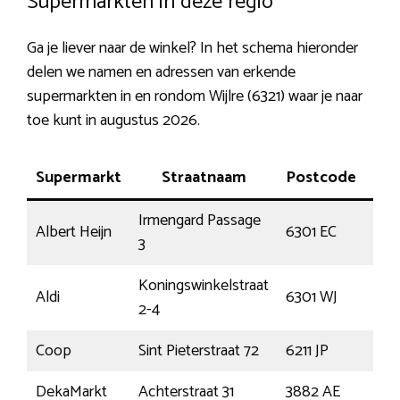
Supermarkten in deze regio
Ga je liever naar de winkel? In het schema hieronder
delen we namen en adressen van erkende
supermarkten in en rondom Wijlre (6321) waar je naar
toe kunt in augustus 2026.
Supermarkt
Straatnaam
Postcode
P
Irmengard Passage
Albert Heijn
6301 EC
Val
3
Koningswinkelstraat
Aldi
6301 WJ
Val
2-4
Coop
Sint Pieterstraat 72
6211 JP
Maa
DekaMarkt
Achterstraat 31
3882 AE
Put