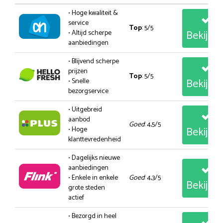
• Hoge kwaliteit &
service
Top
: 5/5
Bekijk
• Altijd scherpe
aanbiedingen
• Blijvend scherpe
prijzen
Top
: 5/5
Bekijk
• Snelle
bezorgservice
• Uitgebreid
aanbod
Goed
: 4,5/5
Bekijk
• Hoge
klanttevredenheid
• Dagelijks nieuwe
aanbiedingen
• Enkele in enkele
Goed
: 4,3/5
Bekijk
grote steden
actief
• Bezorgd in heel