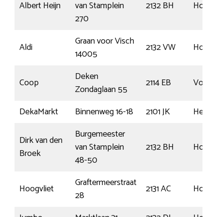
Albert Heijn
van Stamplein
2132 BH
Hoofd
270
Graan voor Visch
Aldi
2132 VW
Hoofd
14005
Deken
Coop
2114 EB
Vogel
Zondaglaan 55
DekaMarkt
Binnenweg 16-18
2101 JK
Heems
Burgemeester
Dirk van den
van Stamplein
2132 BH
Hoofd
Broek
48-50
Graftermeerstraat
Hoogvliet
2131 AC
Hoofd
28