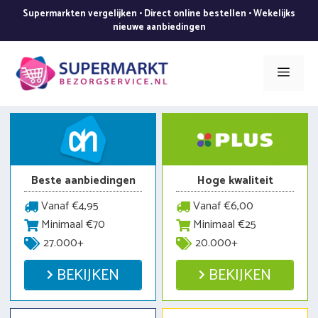
Ga
Supermarkten vergelijken • Direct online bestellen • Wekelijks
naar
nieuwe aanbiedingen
de
inhoud
Men
Beste aanbiedingen
Hoge kwaliteit
Vanaf €4,95
Vanaf €6,00
Minimaal €70
Minimaal €25
27.000+
20.000+
BEKIJKEN
BEKIJKEN