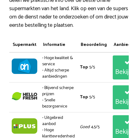
delen we praktische info over de beste online
supermarkten van het land. Klik op een van de supers
om de dienst nader te onderzoeken of om direct jouw
eerste bestelling te plaatsen.
Supermarkt
Informatie
Beoordeling
Aanbiedin
• Hoge kwaliteit &
service
Top
: 5/5
Bekijk
• Altijd scherpe
aanbiedingen
• Blijvend scherpe
prijzen
Top
: 5/5
Bekijk
• Snelle
bezorgservice
• Uitgebreid
aanbod
Goed
: 4,5/5
Bekijk
• Hoge
klanttevredenheid