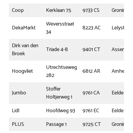
Coop
Kerklaan 75
9733 CS
Groninge
Weversstraat
DekaMarkt
8223 AC
Lelystad
34
Dirk van den
Triade 4-8
9401 CT
Assen
Broek
Utrechtseweg
Hoogvliet
6812 AR
Arnhem
282
Stoffer
Jumbo
9761 CA
Eelde
Holtjerweg 1
Lidl
Hoofdweg 93
9761 EC
Eelde
PLUS
Passage 1
9725 CT
Groninge