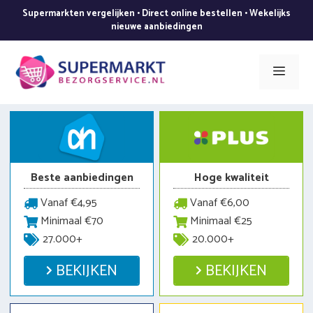
Ga
Supermarkten vergelijken • Direct online bestellen • Wekelijks
naar
nieuwe aanbiedingen
de
inhoud
Men
Beste aanbiedingen
Hoge kwaliteit
Vanaf €4,95
Vanaf €6,00
Minimaal €70
Minimaal €25
27.000+
20.000+
BEKIJKEN
BEKIJKEN