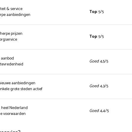
teit & service
Top
: 5/5
herpe aanbiedingen
cherpe prijzen
Top
: 5/5
zorgservice
d aanbod
Goed
: 4,5/5
ttevredenheid
 nieuwe aanbiedingen
Goed
: 4,3/5
enkele grote steden actief
n heel Nederland
Goed
: 4,4/5
nde voorwaarden