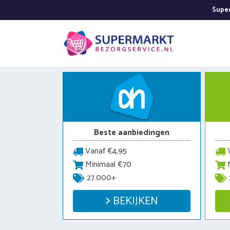
Ga
Super
naar
de
inhoud
Beste aanbiedingen
Vanaf €4,95
V
Minimaal €70
M
27.000+
BEKIJKEN