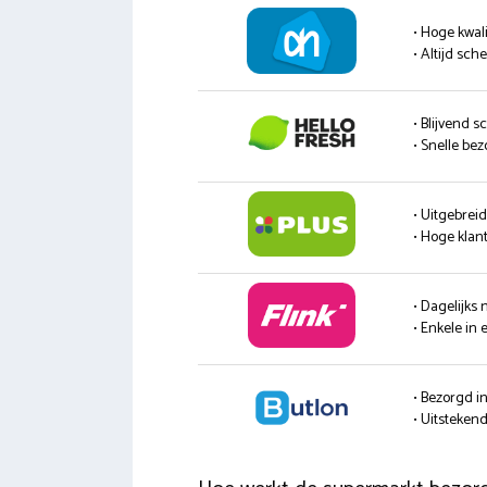
• Hoge kwali
• Altijd sc
• Blijvend s
• Snelle be
• Uitgebrei
• Hoge klan
• Dagelijks
• Enkele in 
• Bezorgd i
• Uitsteke