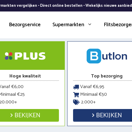
markten vergelijken • Direct online bestellen • Wekelijks nieuwe aanbie
Bezorgservice
Supermarkten
Flitsbezorge
Hoge kwaliteit
Top bezorging
anaf €6,00
Vanaf €6,95
inimaal €25
Minimaal €50
20.000+
2.000+
BEKIJKEN
BEKIJKEN