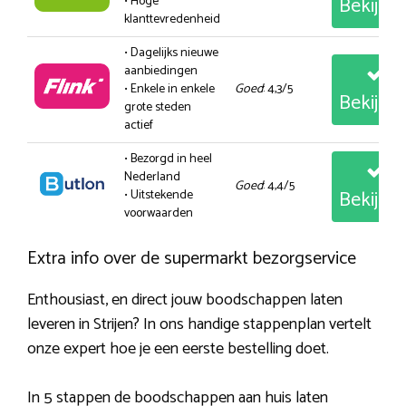
Bekijk
• Hoge
klanttevredenheid
• Dagelijks nieuwe
aanbiedingen
• Enkele in enkele
Goed
: 4,3/5
Bekijk
grote steden
actief
• Bezorgd in heel
Nederland
Goed
: 4,4/5
Bekijk
• Uitstekende
voorwaarden
Extra info over de supermarkt bezorgservice
Enthousiast, en direct jouw boodschappen laten
leveren in Strijen? In ons handige stappenplan vertelt
onze expert hoe je een eerste bestelling doet.
In 5 stappen de boodschappen aan huis laten