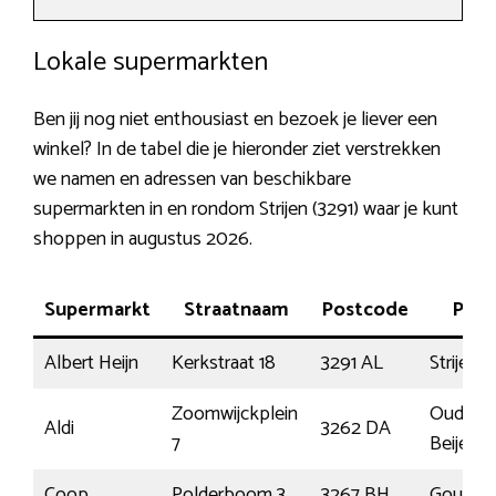
Lokale supermarkten
Ben jij nog niet enthousiast en bezoek je liever een
winkel? In de tabel die je hieronder ziet verstrekken
we namen en adressen van beschikbare
supermarkten in en rondom Strijen (3291) waar je kunt
shoppen in augustus 2026.
Supermarkt
Straatnaam
Postcode
Plaa
Albert Heijn
Kerkstraat 18
3291 AL
Strijen
Zoomwijckplein
Oud-
Aldi
3262 DA
7
Beijerla
Coop
Polderboom 3
3267 BH
Goudsw