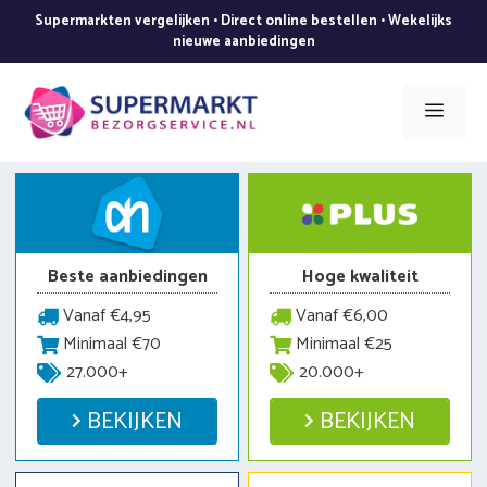
Ga
Supermarkten vergelijken • Direct online bestellen • Wekelijks
naar
nieuwe aanbiedingen
de
inhoud
Men
Beste aanbiedingen
Hoge kwaliteit
Vanaf €4,95
Vanaf €6,00
Minimaal €70
Minimaal €25
27.000+
20.000+
BEKIJKEN
BEKIJKEN