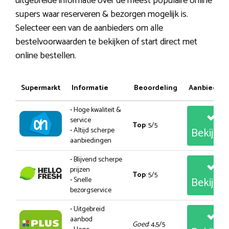
uitgebreide informatie over de meest populaire online
supers waar reserveren & bezorgen mogelijk is.
Selecteer een van de aanbieders om alle
bestelvoorwaarden te bekijken of start direct met
online bestellen.
Supermarkt
Informatie
Beoordeling
Aanbiedin
• Hoge kwaliteit &
service
Top
: 5/5
Bekijk
• Altijd scherpe
aanbiedingen
• Blijvend scherpe
prijzen
Top
: 5/5
Bekijk
• Snelle
bezorgservice
• Uitgebreid
aanbod
Goed
: 4,5/5