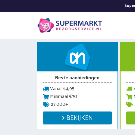
Ga
Super
naar
de
inhoud
Beste aanbiedingen
Vanaf €4,95
V
Minimaal €70
M
27.000+
BEKIJKEN