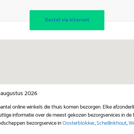
Bestel via internet
n augustus 2026
antal online winkels die thuis komen bezorgen. Elke afzonde
 nuttige informatie over de meest gekozen bezorgservices in d
oodschappen bezorgservice in
Oosterblokker
,
Schellinkhout
,
We