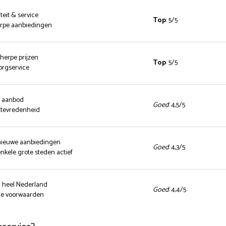
teit & service
Top
: 5/5
herpe aanbiedingen
cherpe prijzen
Top
: 5/5
zorgservice
d aanbod
Goed
: 4,5/5
ttevredenheid
 nieuwe aanbiedingen
Goed
: 4,3/5
enkele grote steden actief
n heel Nederland
Goed
: 4,4/5
nde voorwaarden