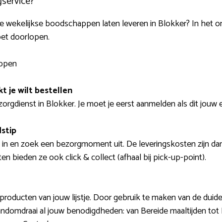
service?
ct de wekelijkse boodschappen laten leveren in Blokker? In het
oet doorlopen.
appen
t je wilt bestellen
gdienst in Blokker. Je moet je eerst aanmelden als dit jouw ee
dstip
 in en zoek een bezorgmoment uit. De leveringskosten zijn dan o
 bieden ze ook click & collect (afhaal bij pick-up-point).
roducten van jouw lijstje. Door gebruik te maken van de duide
andomdraai al jouw benodigdheden: van Bereide maaltijden tot