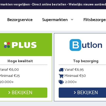
markten vergelijken • Direct online bestellen • Wekelijks nieuwe aanbie
Bezorgservice
Supermarkten
Flitsbezorge
Hoge kwaliteit
Top bezorging
anaf €6,00
Vanaf €6,95
inimaal €25
Minimaal €50
20.000+
2.000+
BEKIJKEN
BEKIJKEN