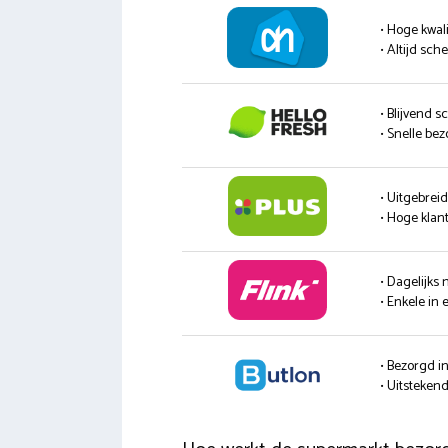
• Hoge kwali
• Altijd sc
• Blijvend s
• Snelle be
• Uitgebrei
• Hoge klan
• Dagelijks
• Enkele in 
• Bezorgd i
• Uitsteke