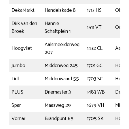
DekaMarkt
Handelskade 8
1713 HS
Obda
Dirk van den
Hannie
1511 VT
Oostz
Broek
Schaftplein 1
Aalsmeerderweg
Hoogvliet
1432 CL
Aalsm
207
Jumbo
Middenweg 245
1701 GC
Heerh
Lidl
Middenwaard 55
1703 SC
Heerh
PLUS
Driemaster 3
1483 WB
De Rij
Spar
Maasweg 29
1679 VH
Midwo
Vomar
Brandpunt 65
1705 SK
Heerh