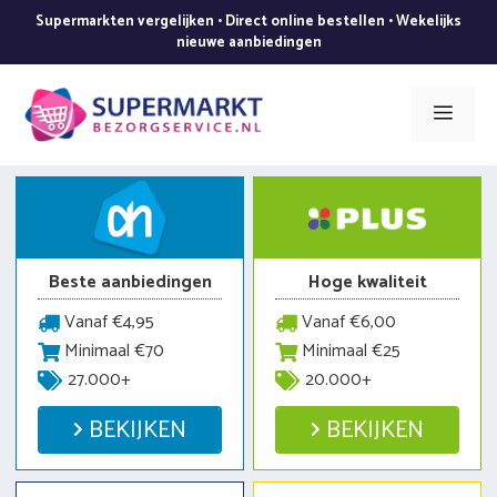
Ga
Supermarkten vergelijken • Direct online bestellen • Wekelijks
naar
nieuwe aanbiedingen
de
inhoud
Men
Beste aanbiedingen
Hoge kwaliteit
Vanaf €4,95
Vanaf €6,00
Minimaal €70
Minimaal €25
27.000+
20.000+
BEKIJKEN
BEKIJKEN