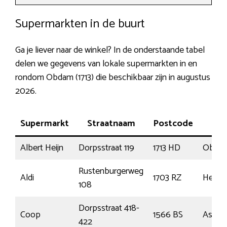
Supermarkten in de buurt
Ga je liever naar de winkel? In de onderstaande tabel
delen we gegevens van lokale supermarkten in en
rondom Obdam (1713) die beschikbaar zijn in augustus
2026.
Supermarkt
Straatnaam
Postcode
P
Albert Heijn
Dorpsstraat 119
1713 HD
Obda
Rustenburgerweg
Aldi
1703 RZ
Heerh
108
Dorpsstraat 418-
Coop
1566 BS
Assend
422