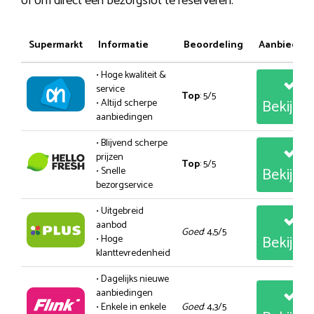
of om direct een bezorgslot te reserveren.
Supermarkt
Informatie
Beoordeling
Aanbiedin
• Hoge kwaliteit &
service
Top
: 5/5
Bekijk
• Altijd scherpe
aanbiedingen
• Blijvend scherpe
prijzen
Top
: 5/5
Bekijk
• Snelle
bezorgservice
• Uitgebreid
aanbod
Goed
: 4,5/5
Bekijk
• Hoge
klanttevredenheid
• Dagelijks nieuwe
aanbiedingen
• Enkele in enkele
Goed
: 4,3/5