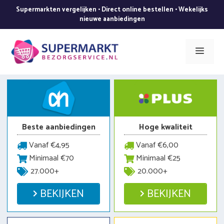
Ga
Supermarkten vergelijken • Direct online bestellen • Wekelijks
naar
nieuwe aanbiedingen
de
inhoud
Men
Beste aanbiedingen
Hoge kwaliteit
Vanaf €4,95
Vanaf €6,00
Minimaal €70
Minimaal €25
27.000+
20.000+
BEKIJKEN
BEKIJKEN