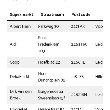
Supermarkt
Straatnaam
Postcode
Pl
Albert Heijn
Parkweg 30
2271 AK
Voorbu
Prins
Aldi
Frederiklaan
2263 HA
Leidsc
203
Coop
Hoefblad 22
2266 JE
Leidsc
Henri
DekaMarkt
2181 ES
Hillego
Dunantplein 85
Dirk van den
Burgemeester
2262 BN
Leidsc
Broek
Sweenslaan 15f
Hoogvliet
Herenstraat 52
2271 CJ
Voorbu