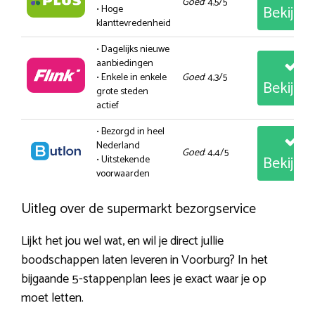
Goed
: 4,5/5
Bekijk
• Hoge
klanttevredenheid
• Dagelijks nieuwe
aanbiedingen
• Enkele in enkele
Goed
: 4,3/5
Bekijk
grote steden
actief
• Bezorgd in heel
Nederland
Goed
: 4,4/5
Bekijk
• Uitstekende
voorwaarden
Uitleg over de supermarkt bezorgservice
Lijkt het jou wel wat, en wil je direct jullie
boodschappen laten leveren in Voorburg? In het
bijgaande 5-stappenplan lees je exact waar je op
moet letten.