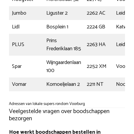
Jumbo
Liguster 2
2262 AC
Leidsc
Lidl
Bosplein 1
2224 GB
Katwijk
Prins
PLUS
2263 HA
Leidsc
Frederiklaan 185
Wijngaardenlaan
Spar
2252 XM
Voorsc
100
Vomar
Kornoeljelaan 2
2211 NT
Noordwi
Adressen van lokale supers rondom Voorburg
Veelgestelde vragen over boodschappen
bezorgen
Hoe werkt boodschappen bestellen in