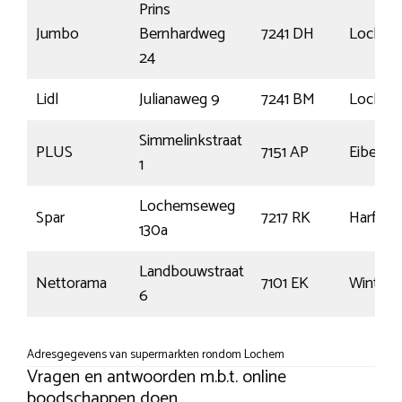
Prins
Jumbo
Bernhardweg
7241 DH
Loche
24
Lidl
Julianaweg 9
7241 BM
Loche
Simmelinkstraat
PLUS
7151 AP
Eiberge
1
Lochemseweg
Spar
7217 RK
Harfsen
130a
Landbouwstraat
Nettorama
7101 EK
Winters
6
Adresgegevens van supermarkten rondom Lochem
Vragen en antwoorden m.b.t. online
boodschappen doen