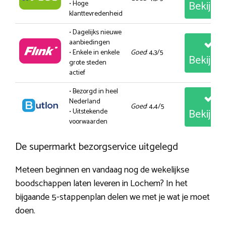
Bekijk
• Hoge
klanttevredenheid
• Dagelijks nieuwe
aanbiedingen
• Enkele in enkele
Goed
: 4,3/5
Bekijk
grote steden
actief
• Bezorgd in heel
Nederland
Goed
: 4,4/5
Bekijk
• Uitstekende
voorwaarden
De supermarkt bezorgservice uitgelegd
Meteen beginnen en vandaag nog de wekelijkse
boodschappen laten leveren in Lochem? In het
bijgaande 5-stappenplan delen we met je wat je moet
doen.