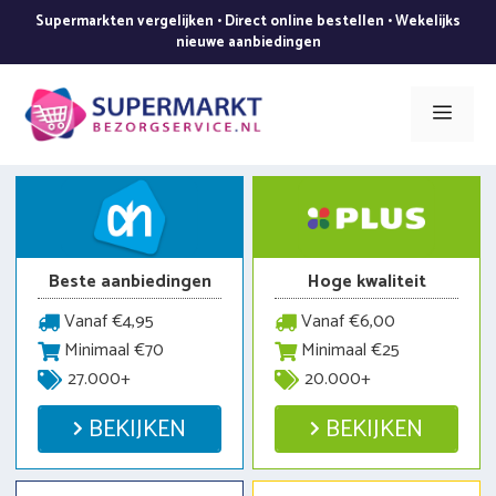
Ga
Supermarkten vergelijken • Direct online bestellen • Wekelijks
naar
nieuwe aanbiedingen
de
inhoud
Men
Beste aanbiedingen
Hoge kwaliteit
Vanaf €4,95
Vanaf €6,00
Minimaal €70
Minimaal €25
27.000+
20.000+
BEKIJKEN
BEKIJKEN