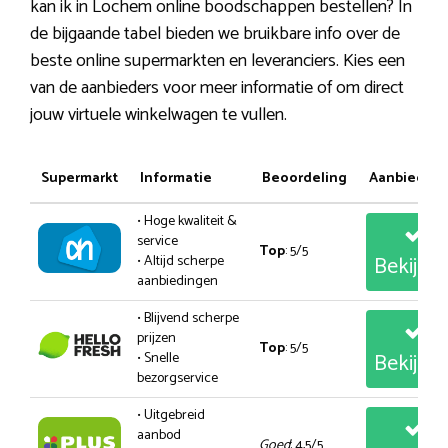
kan ik in Lochem online boodschappen bestellen? In
de bijgaande tabel bieden we bruikbare info over de
beste online supermarkten en leveranciers. Kies een
van de aanbieders voor meer informatie of om direct
jouw virtuele winkelwagen te vullen.
Supermarkt
Informatie
Beoordeling
Aanbiedin
• Hoge kwaliteit &
service
Top
: 5/5
Bekijk
• Altijd scherpe
aanbiedingen
• Blijvend scherpe
prijzen
Top
: 5/5
Bekijk
• Snelle
bezorgservice
• Uitgebreid
aanbod
Goed
: 4,5/5