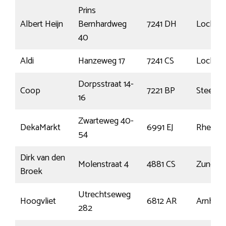
Prins
Albert Heijn
Bernhardweg
7241 DH
Loche
40
Aldi
Hanzeweg 17
7241 CS
Loche
Dorpsstraat 14-
Coop
7221 BP
Steende
16
Zwarteweg 40-
DekaMarkt
6991 EJ
Rheden
54
Dirk van den
Molenstraat 4
4881 CS
Zundert
Broek
Utrechtseweg
Hoogvliet
6812 AR
Arnhem
282