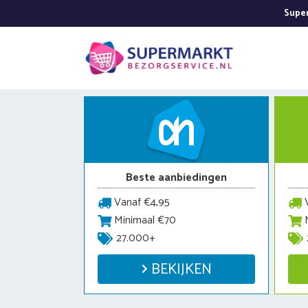
Ga
Super
naar
de
inhoud
Beste aanbiedingen
Vanaf €4,95
V
Minimaal €70
M
27.000+
BEKIJKEN