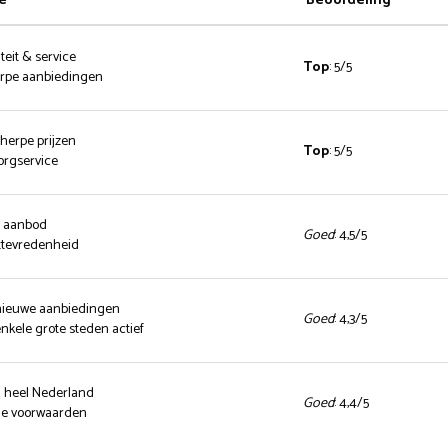
e
Beoordeling
teit & service
Top
: 5/5
herpe aanbiedingen
cherpe prijzen
Top
: 5/5
zorgservice
d aanbod
Goed
: 4,5/5
ttevredenheid
 nieuwe aanbiedingen
Goed
: 4,3/5
enkele grote steden actief
n heel Nederland
Goed
: 4,4/5
nde voorwaarden