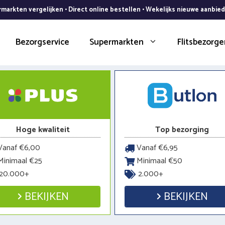
markten vergelijken • Direct online bestellen • Wekelijks nieuwe aanbie
Bezorgservice
Supermarkten
Flitsbezorge
Hoge kwaliteit
Top bezorging
anaf €6,00
Vanaf €6,95
inimaal €25
Minimaal €50
20.000+
2.000+
BEKIJKEN
BEKIJKEN