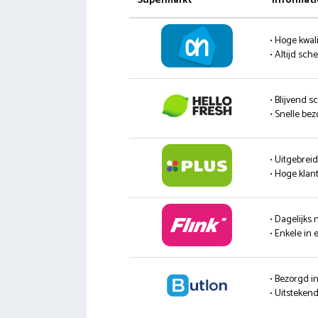
Supermarkt
Informati
• Hoge kwali
• Altijd sc
• Blijvend s
• Snelle be
• Uitgebrei
• Hoge klan
• Dagelijks
• Enkele in 
• Bezorgd i
• Uitsteke