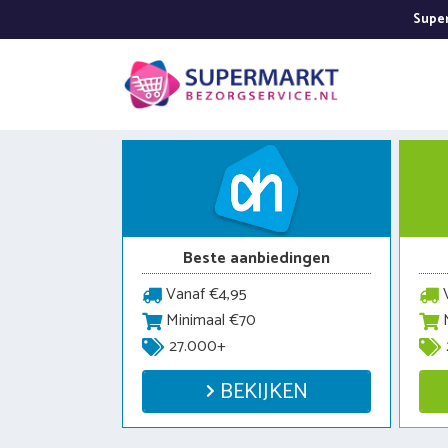
Ga
Super
naar
de
inhoud
Beste aanbiedingen
Vanaf €4,95
V
Minimaal €70
M
27.000+
BEKIJKEN