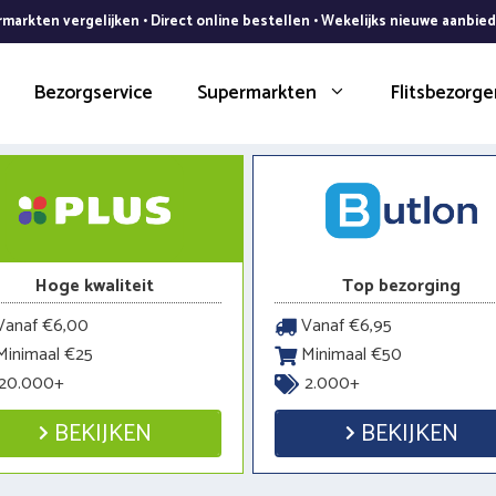
markten vergelijken • Direct online bestellen • Wekelijks nieuwe aanbie
Bezorgservice
Supermarkten
Flitsbezorge
Hoge kwaliteit
Top bezorging
anaf €6,00
Vanaf €6,95
inimaal €25
Minimaal €50
20.000+
2.000+
BEKIJKEN
BEKIJKEN