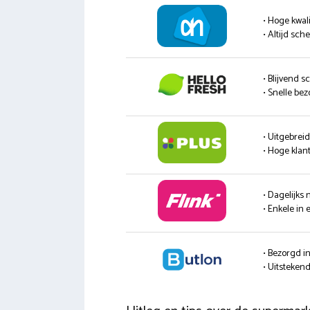
• Hoge kwali
• Altijd sc
• Blijvend s
• Snelle be
• Uitgebrei
• Hoge klan
• Dagelijks
• Enkele in 
• Bezorgd i
• Uitsteke