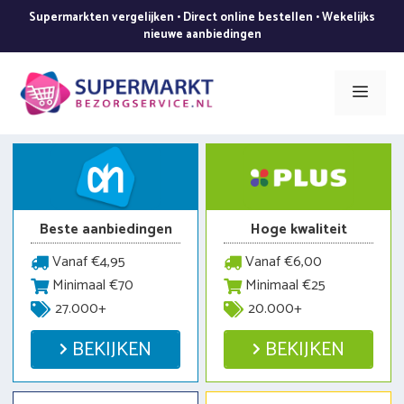
Ga
Supermarkten vergelijken • Direct online bestellen • Wekelijks
naar
nieuwe aanbiedingen
de
inhoud
Men
Beste aanbiedingen
Hoge kwaliteit
Vanaf €4,95
Vanaf €6,00
Minimaal €70
Minimaal €25
27.000+
20.000+
BEKIJKEN
BEKIJKEN