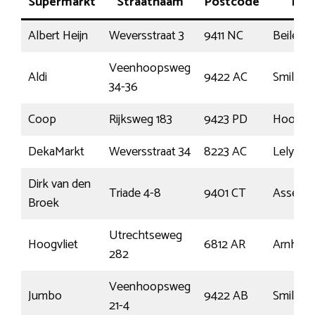
Supermarkt
Straatnaam
Postcode
Plaa
Albert Heijn
Weversstraat 3
9411 NC
Beilen
Veenhoopsweg
Aldi
9422 AC
Smilde
34-36
Coop
Rijksweg 183
9423 PD
Hoogers
DekaMarkt
Weversstraat 34
8223 AC
Lelysta
Dirk van den
Triade 4-8
9401 CT
Assen
Broek
Utrechtseweg
Hoogvliet
6812 AR
Arnhem
282
Veenhoopsweg
Jumbo
9422 AB
Smilde
21-4