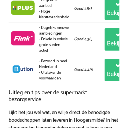
• Uitgebreid
aanbod
Goed
: 4,5/5
Bekijk
• Hoge
klanttevredenheid
• Dagelijks nieuwe
aanbiedingen
• Enkele in enkele
Goed
: 4,3/5
Bekijk
grote steden
actief
• Bezorgd in heel
Nederland
Goed
: 4,4/5
Bekijk
• Uitstekende
voorwaarden
Uitleg en tips over de supermarkt
bezorgservice
Lijkt het jou wel wat, en wil je direct de benodigde
boodschappen laten leveren in Hoogersmilde? In het
stappenplan hieronder delen we met je hoe je een