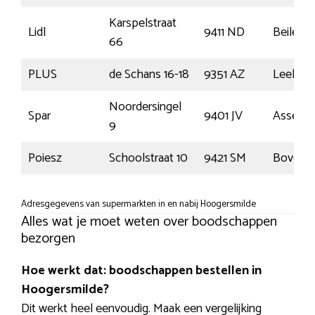
Karspelstraat
Lidl
9411 ND
Beilen
66
PLUS
de Schans 16-18
9351 AZ
Leek
Noordersingel
Spar
9401 JV
Assen
9
Poiesz
Schoolstraat 10
9421 SM
Bovensm
Adresgegevens van supermarkten in en nabij Hoogersmilde
Alles wat je moet weten over boodschappen
bezorgen
Hoe werkt dat: boodschappen bestellen in
Hoogersmilde?
Dit werkt heel eenvoudig. Maak een vergelijking