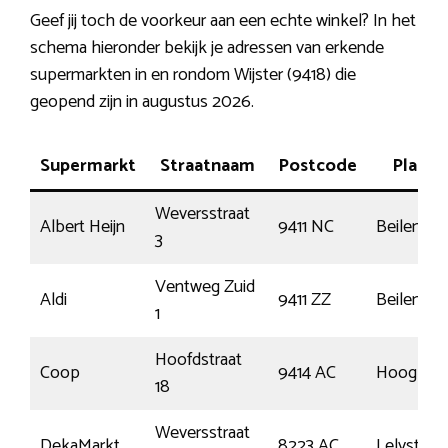
Geef jij toch de voorkeur aan een echte winkel? In het
schema hieronder bekijk je adressen van erkende
supermarkten in en rondom Wijster (9418) die
geopend zijn in augustus 2026.
Supermarkt
Straatnaam
Postcode
Plaats
Weversstraat
Albert Heijn
9411 NC
Beilen
3
Ventweg Zuid
Aldi
9411 ZZ
Beilen
1
Hoofdstraat
Coop
9414 AC
Hooghale
18
Weversstraat
DekaMarkt
8223 AC
Lelystad