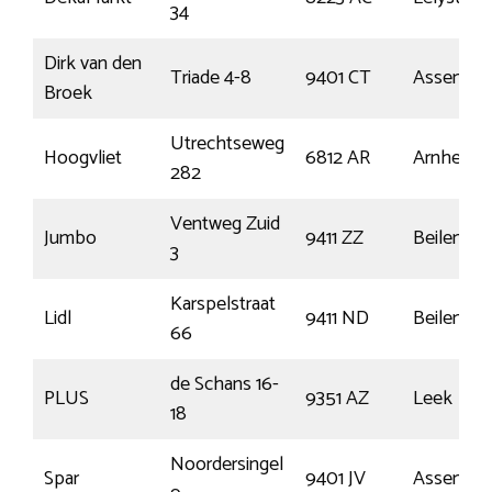
34
Dirk van den
Triade 4-8
9401 CT
Assen
Broek
Utrechtseweg
Hoogvliet
6812 AR
Arnhem
282
Ventweg Zuid
Jumbo
9411 ZZ
Beilen
3
Karspelstraat
Lidl
9411 ND
Beilen
66
de Schans 16-
PLUS
9351 AZ
Leek
18
Noordersingel
Spar
9401 JV
Assen