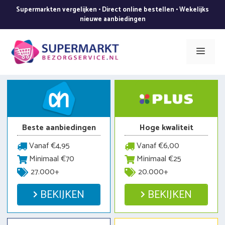
Ga
Supermarkten vergelijken • Direct online bestellen • Wekelijks
naar
nieuwe aanbiedingen
de
inhoud
Men
Beste aanbiedingen
Hoge kwaliteit
Vanaf €4,95
Vanaf €6,00
Minimaal €70
Minimaal €25
27.000+
20.000+
BEKIJKEN
BEKIJKEN