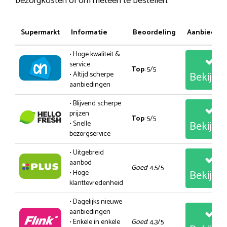
bezorgkosten of om meteen te bestellen.
Supermarkt
Informatie
Beoordeling
Aanbiedin
• Hoge kwaliteit &
service
Top
: 5/5
Bekijk
• Altijd scherpe
aanbiedingen
• Blijvend scherpe
prijzen
Top
: 5/5
Bekijk
• Snelle
bezorgservice
• Uitgebreid
aanbod
Goed
: 4,5/5
Bekijk
• Hoge
klanttevredenheid
• Dagelijks nieuwe
aanbiedingen
• Enkele in enkele
Goed
: 4,3/5