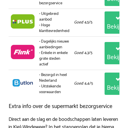
bezorgservice
• Uitgebreid
aanbod
Goed
: 4,5/5
Bekijk
• Hoge
klanttevredenheid
• Dagelijks nieuwe
aanbiedingen
• Enkele in enkele
Goed
: 4,3/5
Bekijk
grote steden
actief
• Bezorgd in heel
Nederland
Goed
: 4,4/5
Bekijk
• Uitstekende
voorwaarden
Extra info over de supermarkt bezorgservice
Direct aan de slag en de boodschappen laten leveren
in Kiel-Windeweer? In het stappenplan dat je hierna