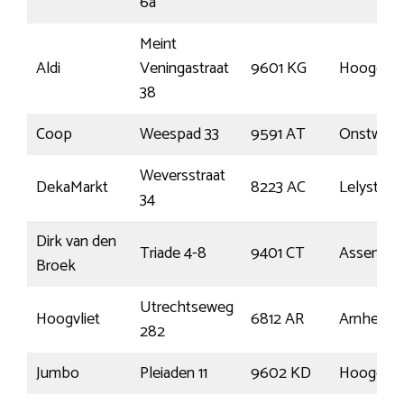
6a
Meint
Aldi
Veningastraat
9601 KG
Hoogeza
38
Coop
Weespad 33
9591 AT
Onstwed
Weversstraat
DekaMarkt
8223 AC
Lelystad
34
Dirk van den
Triade 4-8
9401 CT
Assen
Broek
Utrechtseweg
Hoogvliet
6812 AR
Arnhem
282
Jumbo
Pleiaden 11
9602 KD
Hoogeza