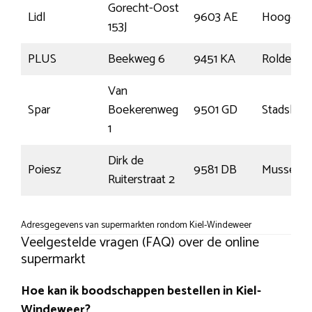
Gorecht-Oost
Lidl
9603 AE
Hoogeza
153J
PLUS
Beekweg 6
9451 KA
Rolde
Van
Spar
Boekerenweg
9501 GD
Stadskana
1
Dirk de
Poiesz
9581 DB
Musselka
Ruiterstraat 2
Adresgegevens van supermarkten rondom Kiel-Windeweer
Veelgestelde vragen (FAQ) over de online
supermarkt
Hoe kan ik boodschappen bestellen in Kiel-
Windeweer?