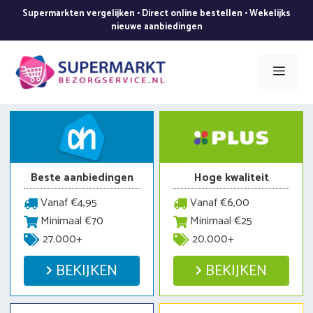
Ga
Supermarkten vergelijken • Direct online bestellen • Wekelijks
naar
nieuwe aanbiedingen
de
inhoud
Men
Beste aanbiedingen
Hoge kwaliteit
Vanaf €4,95
Vanaf €6,00
Minimaal €70
Minimaal €25
27.000+
20.000+
BEKIJKEN
BEKIJKEN