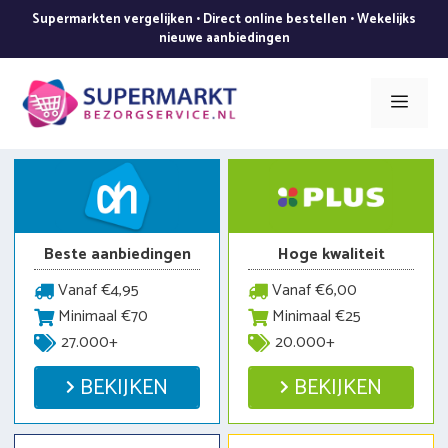
Ga
Supermarkten vergelijken • Direct online bestellen • Wekelijks
naar
nieuwe aanbiedingen
de
inhoud
Men
Beste aanbiedingen
Hoge kwaliteit
Vanaf €4,95
Vanaf €6,00
Minimaal €70
Minimaal €25
27.000+
20.000+
BEKIJKEN
BEKIJKEN