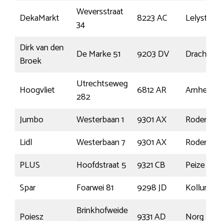
Weversstraat
DekaMarkt
8223 AC
Lelystad
34
Dirk van den
De Marke 51
9203 DV
Drachten
Broek
Utrechtseweg
Hoogvliet
6812 AR
Arnhem
282
Jumbo
Westerbaan 1
9301 AX
Roden
Lidl
Westerbaan 7
9301 AX
Roden
PLUS
Hoofdstraat 5
9321 CB
Peize
Spar
Foarwei 81
9298 JD
Kollumer
Brinkhofweide
Poiesz
9331 AD
Norg