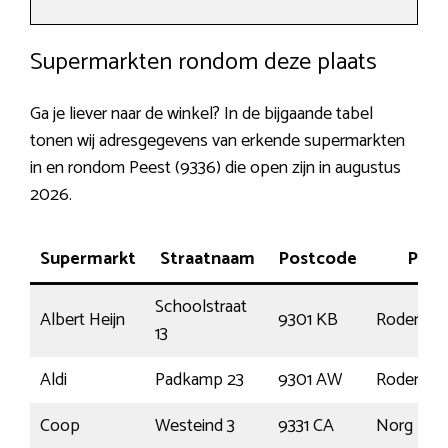
Supermarkten rondom deze plaats
Ga je liever naar de winkel? In de bijgaande tabel
tonen wij adresgegevens van erkende supermarkten
in en rondom Peest (9336) die open zijn in augustus
2026.
Supermarkt
Straatnaam
Postcode
Plaa
Schoolstraat
Albert Heijn
9301 KB
Roden
13
Aldi
Padkamp 23
9301 AW
Roden
Coop
Westeind 3
9331 CA
Norg