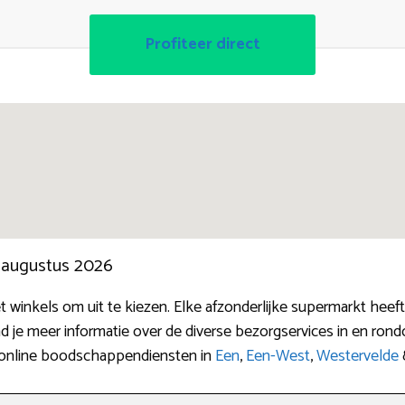
Profiteer direct
n augustus 2026
et winkels om uit te kiezen. Elke afzonderlijke supermarkt hee
ind je meer informatie over de diverse bezorgservices in en r
e online boodschappendiensten in
Een
,
Een-West
,
Westervelde