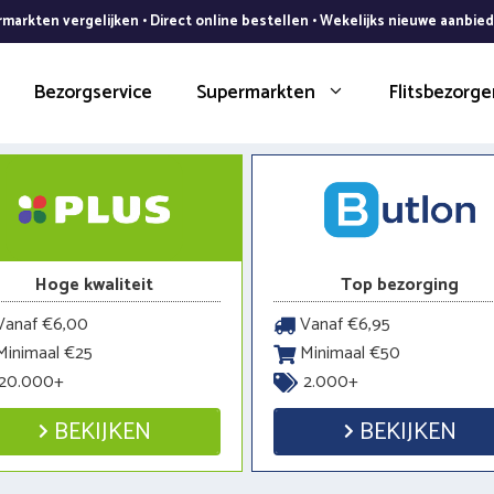
markten vergelijken • Direct online bestellen • Wekelijks nieuwe aanbie
Bezorgservice
Supermarkten
Flitsbezorge
Hoge kwaliteit
Top bezorging
anaf €6,00
Vanaf €6,95
inimaal €25
Minimaal €50
20.000+
2.000+
BEKIJKEN
BEKIJKEN