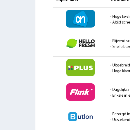
Supermarkt
Informati
• Hoge kwali
• Altijd sc
• Blijvend s
• Snelle be
• Uitgebrei
• Hoge klan
• Dagelijks
• Enkele in 
• Bezorgd i
• Uitsteke