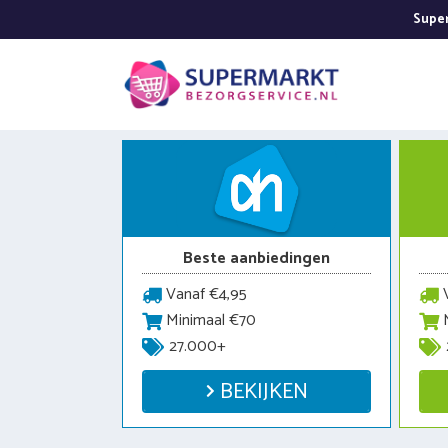
Ga
Super
naar
de
inhoud
Beste aanbiedingen
Vanaf €4,95
V
Minimaal €70
M
27.000+
BEKIJKEN