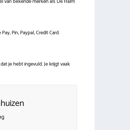
amel van bekende merken als De Halm
y, Pin, Paypal, Credit Card.
t je hebt ingevuld. Je krijgt vaak
nhuizen
ng