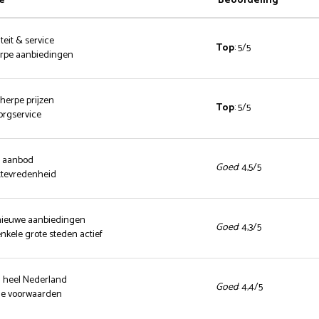
e
Beoordeling
teit & service
Top
: 5/5
herpe aanbiedingen
cherpe prijzen
Top
: 5/5
zorgservice
d aanbod
Goed
: 4,5/5
ttevredenheid
 nieuwe aanbiedingen
Goed
: 4,3/5
enkele grote steden actief
n heel Nederland
Goed
: 4,4/5
nde voorwaarden