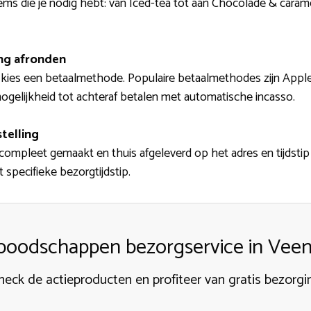
tems die je nodig hebt: van Iced-tea tot aan Chocolade & car
ing afronden
kies een betaalmethode. Populaire betaalmethodes zijn Apple Pa
gelijkheid tot achteraf betalen met automatische incasso.
telling
mpleet gemaakt en thuis afgeleverd op het adres en tijdstip da
 specifieke bezorgtijdstip.
 boodschappen bezorgservice in Vee
heck de actieproducten en profiteer van gratis bezorgi