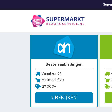
Ga
Super
naar
de
inhoud
Beste aanbiedingen
Vanaf €4,95
V
Minimaal €70
M
27.000+
BEKIJKEN