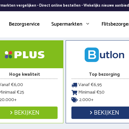
markten vergelijken • Direct online bestellen • Wekelijks nieuwe aanbie
Bezorgservice
Supermarkten
Flitsbezorge
Hoge kwaliteit
Top bezorging
anaf €6,00
Vanaf €6,95
inimaal €25
Minimaal €50
20.000+
2.000+
BEKIJKEN
BEKIJKEN