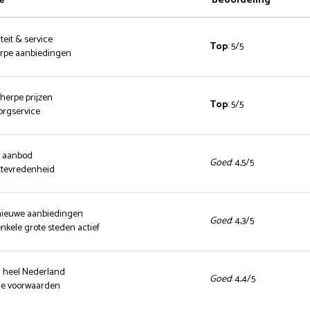
e
Beoordeling
teit & service
Top
: 5/5
herpe aanbiedingen
cherpe prijzen
Top
: 5/5
zorgservice
d aanbod
Goed
: 4,5/5
ttevredenheid
 nieuwe aanbiedingen
Goed
: 4,3/5
enkele grote steden actief
n heel Nederland
Goed
: 4,4/5
nde voorwaarden