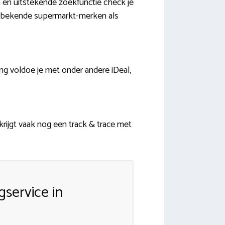
n en uitstekende zoekfunctie check je
le bekende supermarkt-merken als
ing voldoe je met onder andere iDeal,
rijgt vaak nog een track & trace met
service in