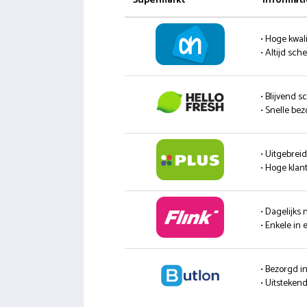
Supermarkt
Informati
• Hoge kwali
• Altijd sc
• Blijvend s
• Snelle be
• Uitgebrei
• Hoge klan
• Dagelijks
• Enkele in 
• Bezorgd i
• Uitsteke