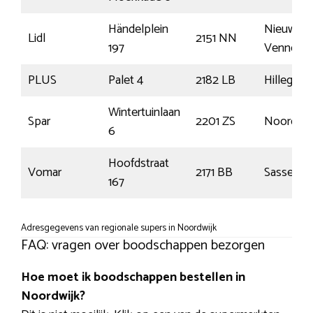
Händelplein
Nieuw-
Lidl
2151 NN
197
Vennep
PLUS
Palet 4
2182 LB
Hillegom
Wintertuinlaan
Spar
2201 ZS
Noordwij
6
Hoofdstraat
Vomar
2171 BB
Sassenhe
167
Adresgegevens van regionale supers in Noordwijk
FAQ: vragen over boodschappen bezorgen
Hoe moet ik boodschappen bestellen in
Noordwijk?