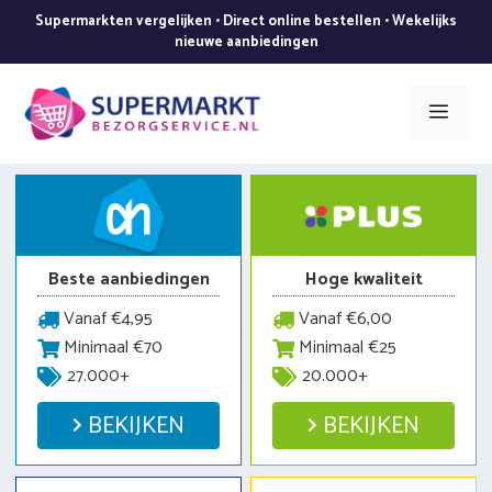
Ga
Supermarkten vergelijken • Direct online bestellen • Wekelijks
naar
nieuwe aanbiedingen
de
inhoud
Men
Beste aanbiedingen
Hoge kwaliteit
Vanaf €4,95
Vanaf €6,00
Minimaal €70
Minimaal €25
27.000+
20.000+
BEKIJKEN
BEKIJKEN