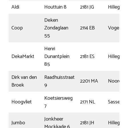
Aldi
Houttuin 8
2181 JG
Hillegom
Deken
Coop
Zondaglaan
2114 EB
Vogelenz
55
Henri
DekaMarkt
Dunantplein
2181 ES
Hillegom
85
Dirk van den
Raadhuisstraat
2201 MA
Noordwij
Broek
9
Koetsiersweg
Hoogvliet
2171 NL
Sassenhe
7
Jonkheer
Jumbo
2181 JH
Hillegom
Mockkade 6