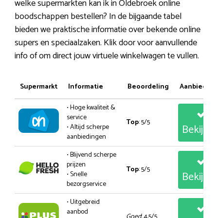
welke supermarkten kan ik in Oldebroek online
boodschappen bestellen? In de bijgaande tabel
bieden we praktische informatie over bekende online
supers en speciaalzaken. Klik door voor aanvullende
info of om direct jouw virtuele winkelwagen te vullen.
Supermarkt
Informatie
Beoordeling
Aanbiedin
• Hoge kwaliteit &
service
Top
: 5/5
Bekijk
• Altijd scherpe
aanbiedingen
• Blijvend scherpe
prijzen
Top
: 5/5
Bekijk
• Snelle
bezorgservice
• Uitgebreid
aanbod
Goed
: 4,5/5