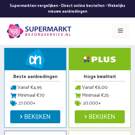
Ga
Supermarkten vergelijken • Direct online bestellen • Wekelijks
naar
nieuwe aanbiedingen
de
inhoud
Men
Beste aanbiedingen
Hoge kwaliteit
Vanaf €4,95
Vanaf €6,00
Minimaal €70
Minimaal €25
27.000+
20.000+
BEKIJKEN
BEKIJKEN