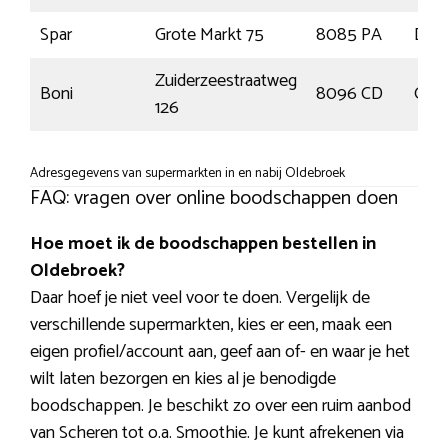
Spar
Grote Markt 75
8085 PA
Door
Zuiderzeestraatweg
Boni
8096 CD
Old
126
Adresgegevens van supermarkten in en nabij Oldebroek
FAQ: vragen over online boodschappen doen
Hoe moet ik de boodschappen bestellen in
Oldebroek?
Daar hoef je niet veel voor te doen. Vergelijk de
verschillende supermarkten, kies er een, maak een
eigen profiel/account aan, geef aan of- en waar je het
wilt laten bezorgen en kies al je benodigde
boodschappen. Je beschikt zo over een ruim aanbod
van Scheren tot o.a. Smoothie. Je kunt afrekenen via