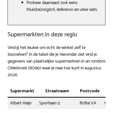
Probeer daarnaast ook eens
thuisbezorgd.nl, deliveroo en uber eats.
Supermarkten in deze regio
Vind jij het leuker om echt de winkel zelf te
bezoeken? In de tabel die je hieronder ziet vind je
gegevens van plaatselijke supermarkten in en rondom
Oldebroek (8096) waar je naar toe kunt in augustus
2026.
Supermarkt
Straatnaam
Postcode
Pl
Albert Heijn
Sportlaan 5
8084 VA
t Ha