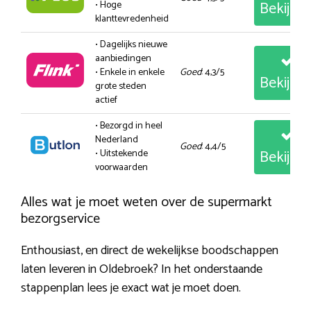
Bekijk
• Hoge
klanttevredenheid
• Dagelijks nieuwe
aanbiedingen
• Enkele in enkele
Goed
: 4,3/5
Bekijk
grote steden
actief
• Bezorgd in heel
Nederland
Goed
: 4,4/5
Bekijk
• Uitstekende
voorwaarden
Alles wat je moet weten over de supermarkt
bezorgservice
Enthousiast, en direct de wekelijkse boodschappen
laten leveren in Oldebroek? In het onderstaande
stappenplan lees je exact wat je moet doen.