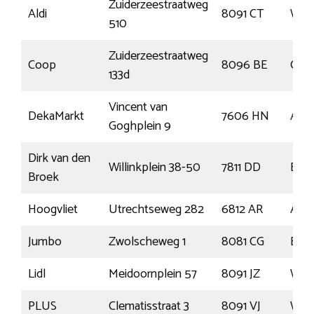
Zuiderzeestraatweg
Aldi
8091 CT
Wez
510
Zuiderzeestraatweg
Coop
8096 BE
Old
133d
Vincent van
DekaMarkt
7606 HN
Alm
Goghplein 9
Dirk van den
Willinkplein 38-50
7811 DD
Emm
Broek
Hoogvliet
Utrechtseweg 282
6812 AR
Arn
Jumbo
Zwolscheweg 1
8081 CG
Elbu
Lidl
Meidoornplein 57
8091 JZ
Wez
PLUS
Clematisstraat 3
8091 VJ
Wez