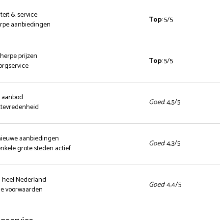
teit & service
Top
: 5/5
herpe aanbiedingen
cherpe prijzen
Top
: 5/5
zorgservice
d aanbod
Goed
: 4,5/5
ttevredenheid
 nieuwe aanbiedingen
Goed
: 4,3/5
enkele grote steden actief
n heel Nederland
Goed
: 4,4/5
nde voorwaarden