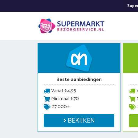
Ga
Super
naar
de
inhoud
Beste aanbiedingen
Vanaf €4,95
V
Minimaal €70
M
27.000+
BEKIJKEN