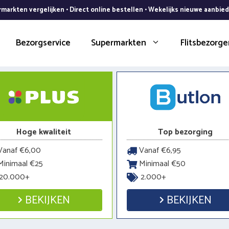
markten vergelijken • Direct online bestellen • Wekelijks nieuwe aanbie
Bezorgservice
Supermarkten
Flitsbezorge
Hoge kwaliteit
Top bezorging
anaf €6,00
Vanaf €6,95
inimaal €25
Minimaal €50
20.000+
2.000+
BEKIJKEN
BEKIJKEN