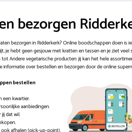
n bezorgen Ridderk
aten bezorgen in Ridderkerk? Online boodschappen doen is i
jt, je hebt geen gesjouw met kratten en tassen en je ziet veel s
tot Andere vegetarische producten: jij kan het hele assortiment
 informatie over bestellen en bezorgen door de online superm
ppen bestellen
n een kwartier.
ersoonlijke aanbiedingen.
ij dat wil.
ankopen.
l ook afhalen (pick-up-point).