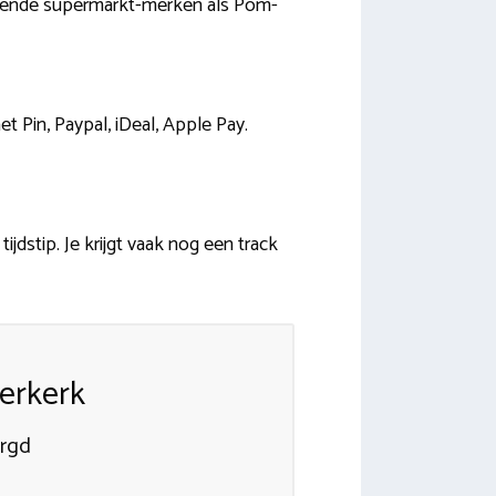
bekende supermarkt-merken als Pom-
t Pin, Paypal, iDeal, Apple Pay.
dstip. Je krijgt vaak nog een track
derkerk
orgd