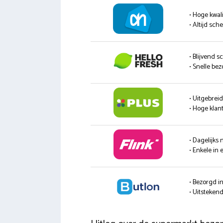
• Hoge kwali
• Altijd sc
• Blijvend s
• Snelle be
• Uitgebrei
• Hoge klan
• Dagelijks
• Enkele in 
• Bezorgd i
• Uitsteke