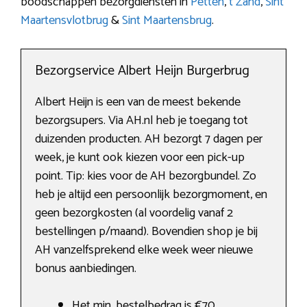
boodschappen bezorgdiensten in
Petten
,
t Zand
,
Sint
Maartensvlotbrug
&
Sint Maartensbrug
.
Bezorgservice Albert Heijn Burgerbrug
Albert Heijn is een van de meest bekende
bezorgsupers. Via AH.nl heb je toegang tot
duizenden producten. AH bezorgt 7 dagen per
week, je kunt ook kiezen voor een pick-up
point. Tip: kies voor de AH bezorgbundel. Zo
heb je altijd een persoonlijk bezorgmoment, en
geen bezorgkosten (al voordelig vanaf 2
bestellingen p/maand). Bovendien shop je bij
AH vanzelfsprekend elke week weer nieuwe
bonus aanbiedingen.
Het min. bestelbedrag is €70,