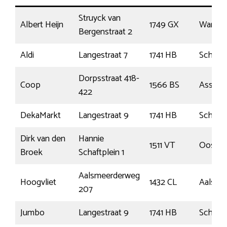
Struyck van
Albert Heijn
1749 GX
Warmen
Bergenstraat 2
Aldi
Langestraat 7
1741 HB
Schage
Dorpsstraat 418-
Coop
1566 BS
Assende
422
DekaMarkt
Langestraat 9
1741 HB
Schage
Dirk van den
Hannie
1511 VT
Oostza
Broek
Schaftplein 1
Aalsmeerderweg
Hoogvliet
1432 CL
Aalsme
207
Jumbo
Langestraat 9
1741 HB
Schage