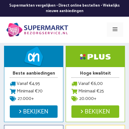
Ga
Supermarkten vergelijken • Direct online bestellen • Wekelijks
naar
nieuwe aanbiedingen
de
inhoud
Men
Beste aanbiedingen
Hoge kwaliteit
Vanaf €4,95
Vanaf €6,00
Minimaal €70
Minimaal €25
27.000+
20.000+
BEKIJKEN
BEKIJKEN