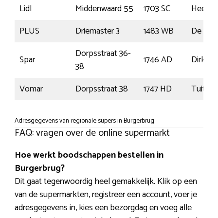
Lidl
Middenwaard 55
1703 SC
Heerhu
PLUS
Driemaster 3
1483 WB
De Rijp
Dorpsstraat 36-
Spar
1746 AD
Dirksh
38
Vomar
Dorpsstraat 38
1747 HD
Tuitjen
Adresgegevens van regionale supers in Burgerbrug
FAQ: vragen over de online supermarkt
Hoe werkt boodschappen bestellen in
Burgerbrug?
Dit gaat tegenwoordig heel gemakkelijk. Klik op een
van de supermarkten, registreer een account, voer je
adresgegevens in, kies een bezorgdag en voeg alle