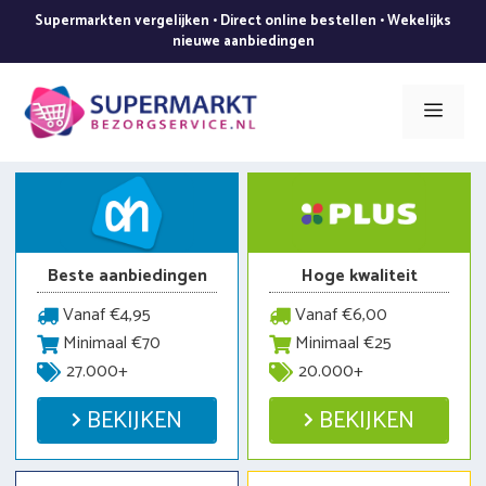
Ga
Supermarkten vergelijken • Direct online bestellen • Wekelijks
naar
nieuwe aanbiedingen
de
inhoud
Men
Beste aanbiedingen
Hoge kwaliteit
Vanaf €4,95
Vanaf €6,00
Minimaal €70
Minimaal €25
27.000+
20.000+
BEKIJKEN
BEKIJKEN