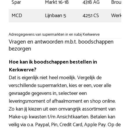
Spar
Markt 16-18
4318 AG
Brouwer
MCD
Lijnbaan 5
4251 CS
Werken
Adresgegevens van supermarkten in en nabij Kerkwerve
Vragen en antwoorden m.b.t. boodschappen
bezorgen
Hoe kan ik boodschappen bestellen in
Kerkwerve?
Dat is eigenlijk niet heel moeilijk. Vergelijk de
verschillende supermarkten, kies er een, voer alle
gevraagde gegevens in, selecteer een
leveringsmoment of afhaalmoment en shop online.
Zo kan jij kiezen uit een omvangrijk assortiment van
Make-up kwasten t/m Ansichtkaarten. Betalen kan
veilig via o.a. Paypal, Pin, Credit Card, Apple Pay. Op de