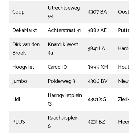
Utrechtseweg
Coop
4307 BA
Oosterla
94
DekaMarkt
Achterstraat 31
3882 AE
Putten
Dirk van den
Knardijk West
3841 LA
Harderwi
Broek
4a
Hoogvliet
Cardo 10
3995 XM
Houten
Jumbo
Polderweg 3
4306 BV
Nieuwer
Haringvlietplein
Lidl
4301 XG
Zierikzee
13
Raadhuisplein
PLUS
4231 BZ
Meerker
6