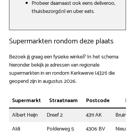
Probeer daarnaast ook eens deliveroo,
thuisbezorgd.nl en uber eats.
Supermarkten rondom deze plaats
Bezoek jij graag een fysieke winkel? In het schema
hieronder bekijk je adressen van regionale
supermarkten in en rondom Kerkwerve (4321) die
geopend zijn in augustus 2026.
Supermarkt
Straatnaam
Postcode
Plaa
Albert Heijn
Dreef 2
4311 AK
Bruinisse
Aldi
Polderweg 5
4306 BV
Nieuwer