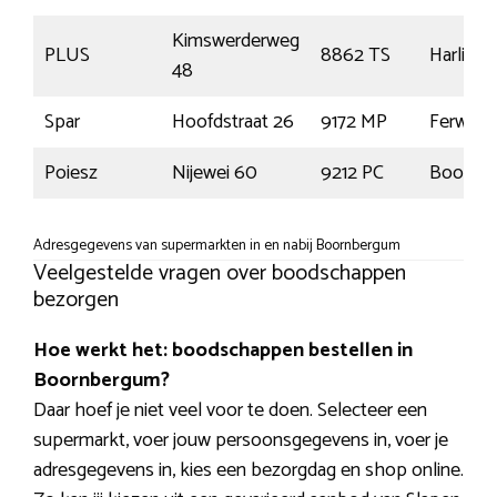
Kimswerderweg
PLUS
8862 TS
Harlinge
48
Spar
Hoofdstraat 26
9172 MP
Ferwert
Poiesz
Nijewei 60
9212 PC
Boornb
Adresgegevens van supermarkten in en nabij Boornbergum
Veelgestelde vragen over boodschappen
bezorgen
Hoe werkt het: boodschappen bestellen in
Boornbergum?
Daar hoef je niet veel voor te doen. Selecteer een
supermarkt, voer jouw persoonsgegevens in, voer je
adresgegevens in, kies een bezorgdag en shop online.