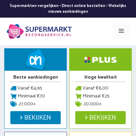
Ga
Supermarkten vergelijken • Direct online bestellen • Wekelijks
naar
nieuwe aanbiedingen
de
inhoud
Men
Beste aanbiedingen
Hoge kwaliteit
Vanaf €4,95
Vanaf €6,00
Minimaal €70
Minimaal €25
27.000+
20.000+
BEKIJKEN
BEKIJKEN