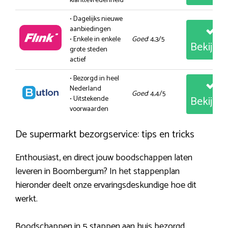
klanttevredenheid
• Dagelijks nieuwe
aanbiedingen
• Enkele in enkele
Goed
: 4,3/5
Bekijk
grote steden
actief
• Bezorgd in heel
Nederland
Goed
: 4,4/5
Bekijk
• Uitstekende
voorwaarden
De supermarkt bezorgservice: tips en tricks
Enthousiast, en direct jouw boodschappen laten
leveren in Boornbergum? In het stappenplan
hieronder deelt onze ervaringsdeskundige hoe dit
werkt.
Boodschappen in 5 stappen aan huis bezorgd