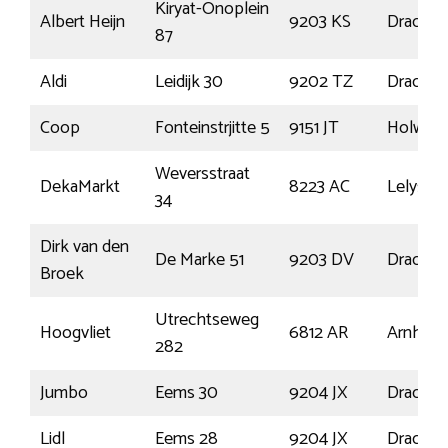
Kiryat-Onoplein
Albert Heijn
9203 KS
Drachte
87
Aldi
Leidijk 30
9202 TZ
Drachte
Coop
Fonteinstrjitte 5
9151 JT
Holwerd
Weversstraat
DekaMarkt
8223 AC
Lelystad
34
Dirk van den
De Marke 51
9203 DV
Drachte
Broek
Utrechtseweg
Hoogvliet
6812 AR
Arnhem
282
Jumbo
Eems 30
9204 JX
Drachte
Lidl
Eems 28
9204 JX
Drachte