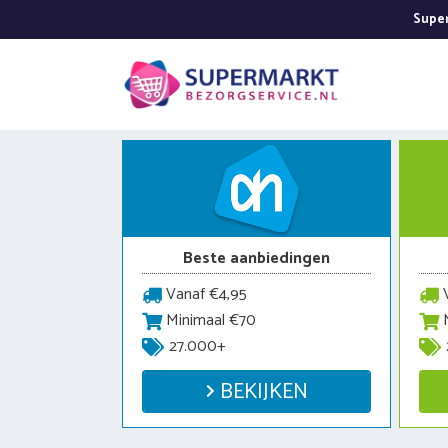
Ga
Super
naar
de
inhoud
Beste aanbiedingen
Vanaf €4,95
V
Minimaal €70
M
27.000+
BEKIJKEN