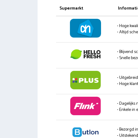
Supermarkt
Informati
• Hoge kwali
• Altijd sc
• Blijvend s
• Snelle be
• Uitgebrei
• Hoge klan
• Dagelijks
• Enkele in 
• Bezorgd i
• Uitsteke