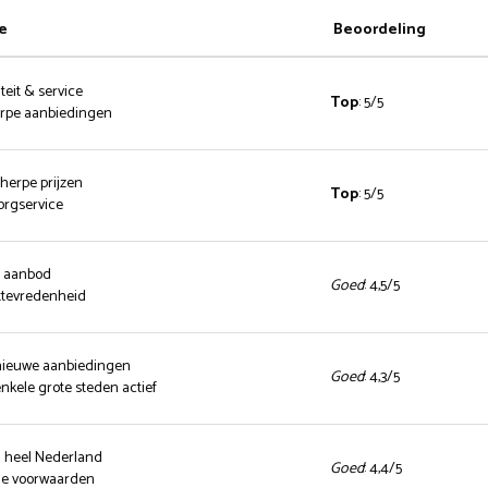
e
Beoordeling
teit & service
Top
: 5/5
herpe aanbiedingen
cherpe prijzen
Top
: 5/5
zorgservice
d aanbod
Goed
: 4,5/5
ttevredenheid
 nieuwe aanbiedingen
Goed
: 4,3/5
enkele grote steden actief
n heel Nederland
Goed
: 4,4/5
nde voorwaarden