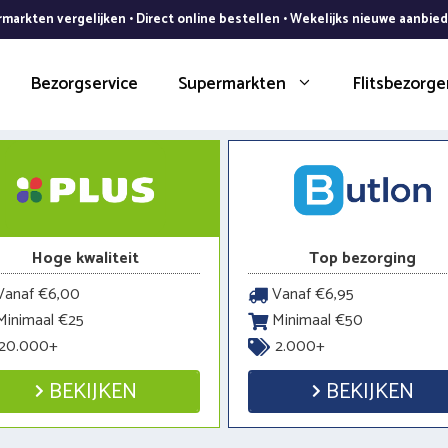
markten vergelijken • Direct online bestellen • Wekelijks nieuwe aanbie
Bezorgservice
Supermarkten
Flitsbezorge
Hoge kwaliteit
Top bezorging
anaf €6,00
Vanaf €6,95
inimaal €25
Minimaal €50
20.000+
2.000+
BEKIJKEN
BEKIJKEN