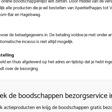
p je online boodschappenlijst wilt zetten. Door middel van de ve
jk alle producten die je wil bestellen: van Aperitiefhapjes to
Pom-Bär en Hagelswag.
oer de betaalgegevens in. De betaling voldoe je met onder and
omatische incasso is niet altijd mogelijk.
telling
ld en thuis afgeleverd op het adres en tijdstip dat je hebt ing
ndt over de bezorging.
ek de boodschappen bezorgservice in
k actieproducten en krijg de boodschappen gratis bez