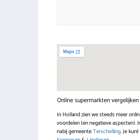
Online supermarkten vergelijke
In Holland zien we steeds meer onli
voordelen (en negatieve aspecten). I
nabij gemeente
Terschelling
. Je kun
Formerum
&
Landerum
.