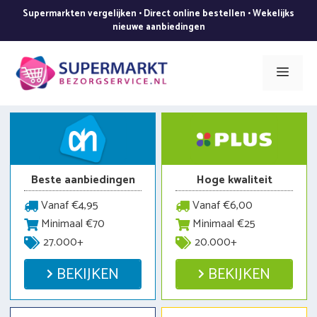
Ga
Supermarkten vergelijken • Direct online bestellen • Wekelijks
naar
nieuwe aanbiedingen
de
inhoud
Men
Beste aanbiedingen
Hoge kwaliteit
Vanaf €4,95
Vanaf €6,00
Minimaal €70
Minimaal €25
27.000+
20.000+
BEKIJKEN
BEKIJKEN