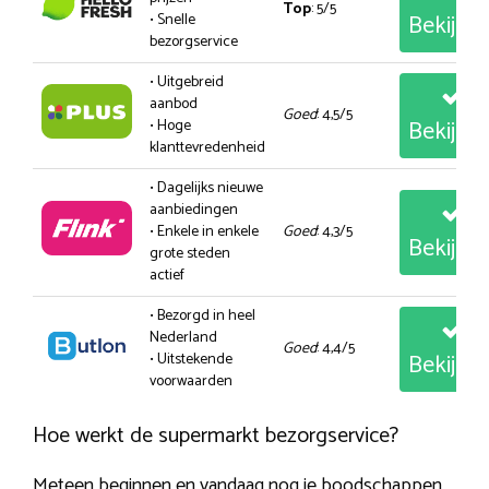
Top
: 5/5
Bekijk
• Snelle
bezorgservice
• Uitgebreid
aanbod
Goed
: 4,5/5
Bekijk
• Hoge
klanttevredenheid
• Dagelijks nieuwe
aanbiedingen
• Enkele in enkele
Goed
: 4,3/5
Bekijk
grote steden
actief
• Bezorgd in heel
Nederland
Goed
: 4,4/5
Bekijk
• Uitstekende
voorwaarden
Hoe werkt de supermarkt bezorgservice?
Meteen beginnen en vandaag nog je boodschappen