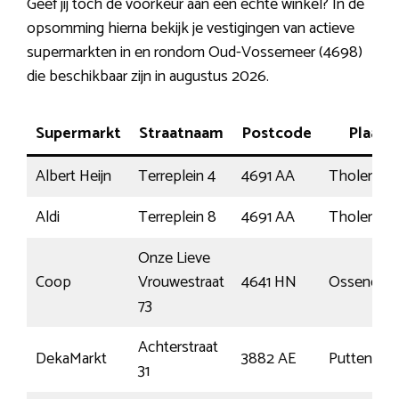
Geef jij toch de voorkeur aan een echte winkel? In de
opsomming hierna bekijk je vestigingen van actieve
supermarkten in en rondom Oud-Vossemeer (4698)
die beschikbaar zijn in augustus 2026.
Supermarkt
Straatnaam
Postcode
Plaats
Albert Heijn
Terreplein 4
4691 AA
Tholen
Aldi
Terreplein 8
4691 AA
Tholen
Onze Lieve
Coop
Vrouwestraat
4641 HN
Ossendrec
73
Achterstraat
DekaMarkt
3882 AE
Putten
31