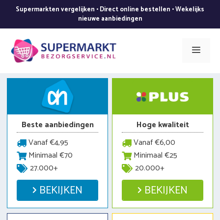
Ga
Supermarkten vergelijken • Direct online bestellen • Wekelijks
naar
nieuwe aanbiedingen
de
inhoud
Men
Beste aanbiedingen
Hoge kwaliteit
Vanaf €4,95
Vanaf €6,00
Minimaal €70
Minimaal €25
27.000+
20.000+
BEKIJKEN
BEKIJKEN