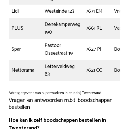
Lidl
Westeinde 123
7671 EM
Vrieze
Denekamperweg
PLUS
7661 RL
Vasse
190
Pastoor
Spar
7627 PJ
Borner
Ossestraat 19
Letterveldweg
Nettorama
7621 CC
Borne
83
Adresgegevens van supermarkten in en nabij Twenterand
Vragen en antwoorden m.b.t. boodschappen
bestellen
Hoe kan ik zelf boodschappen bestellen in
Twenterand?