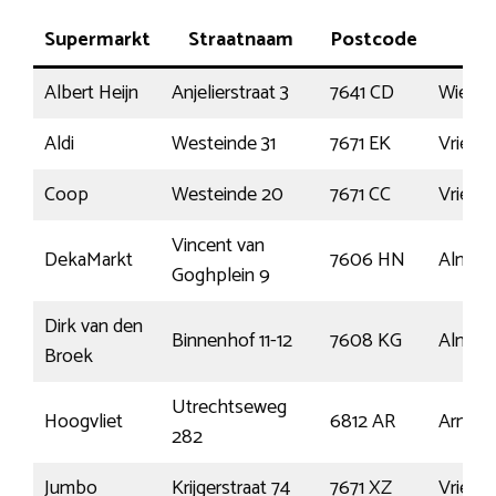
Supermarkt
Straatnaam
Postcode
Pla
Albert Heijn
Anjelierstraat 3
7641 CD
Wierde
Aldi
Westeinde 31
7671 EK
Vrieze
Coop
Westeinde 20
7671 CC
Vrieze
Vincent van
DekaMarkt
7606 HN
Almelo
Goghplein 9
Dirk van den
Binnenhof 11-12
7608 KG
Almelo
Broek
Utrechtseweg
Hoogvliet
6812 AR
Arnhe
282
Jumbo
Krijgerstraat 74
7671 XZ
Vrieze