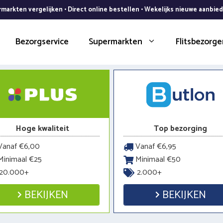
markten vergelijken • Direct online bestellen • Wekelijks nieuwe aanbie
Bezorgservice
Supermarkten
Flitsbezorge
Hoge kwaliteit
Top bezorging
anaf €6,00
Vanaf €6,95
inimaal €25
Minimaal €50
20.000+
2.000+
BEKIJKEN
BEKIJKEN