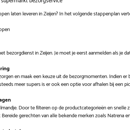
e supermarkt bezorgservice
n laten leveren in Zeijen? In het volgende stappenplan vertel
appen
t bezorgdienst in Zeijen. Je moet je eerst aanmelden als je da
ring
 bezorgen en maak een keuze uit de bezorgmomenten. Indien e
j steeds meer supers is er ook een optie voor afhalen bij een pi
wagen
elmandje. Door te filteren op de productcategorieën en snelle zo
t Bereide gerechten van alle bekende merken zoals Natrena en 