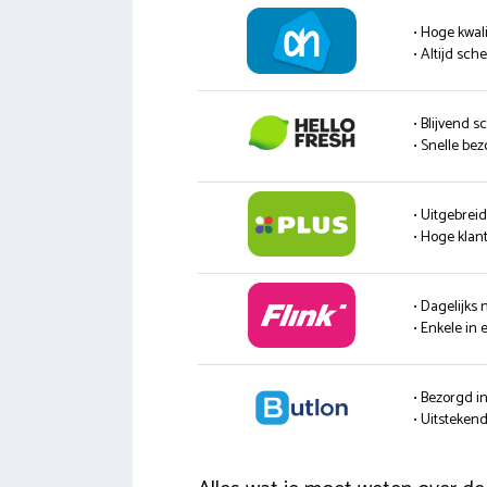
• Hoge kwali
• Altijd sc
• Blijvend s
• Snelle be
• Uitgebrei
• Hoge klan
• Dagelijks
• Enkele in 
• Bezorgd i
• Uitsteke