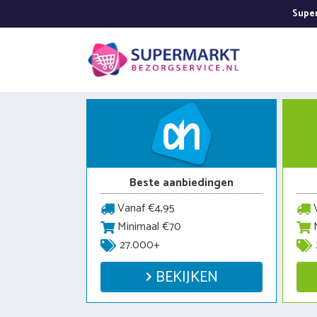
Ga
Super
naar
de
inhoud
Beste aanbiedingen
Vanaf €4,95
V
Minimaal €70
M
27.000+
BEKIJKEN