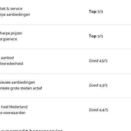
teit & service
Top
: 5/5
herpe aanbiedingen
cherpe prijzen
Top
: 5/5
zorgservice
d aanbod
Goed
: 4,5/5
ttevredenheid
 nieuwe aanbiedingen
Goed
: 4,3/5
enkele grote steden actief
n heel Nederland
Goed
: 4,4/5
nde voorwaarden