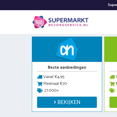
Ga
Super
naar
de
inhoud
Beste aanbiedingen
Vanaf €4,95
V
Minimaal €70
M
27.000+
BEKIJKEN