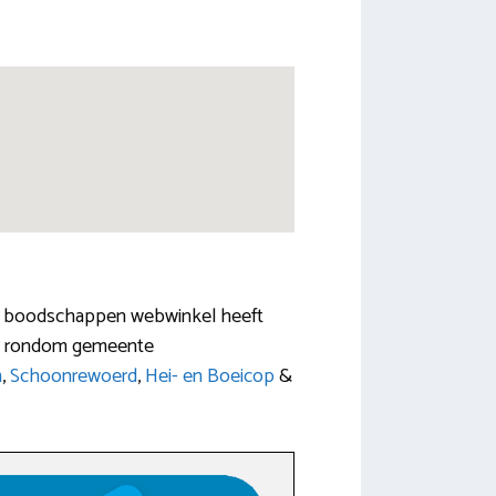
ijke boodschappen webwinkel heeft
zijn rondom gemeente
m
,
Schoonrewoerd
,
Hei- en Boeicop
&