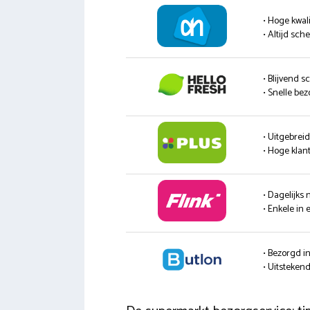
• Hoge kwali
• Altijd sc
• Blijvend s
• Snelle be
• Uitgebrei
• Hoge klan
• Dagelijks
• Enkele in 
• Bezorgd i
• Uitsteke