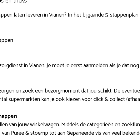
s en tricks
appen laten leveren in Vianen? In het bijgaande 5-stappenplan 
tappen
rgdienst in Vianen. Je moet je eerst aanmelden als je dat nog
bezorgen en zoek een bezorgmoment dat jou schikt. De eventu
ntal supermarkten kan je ook kiezen voor click & collect (afhaal
happen
llen van jouw winkelwagen. Middels de categorieën en zoekfunc
en: van Puree & stoemp tot aan Gepaneerde vis van veel beken