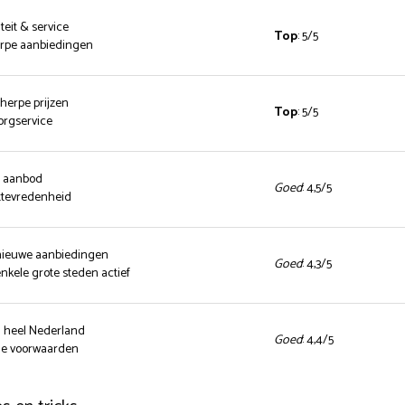
teit & service
Top
: 5/5
herpe aanbiedingen
cherpe prijzen
Top
: 5/5
zorgservice
d aanbod
Goed
: 4,5/5
ttevredenheid
 nieuwe aanbiedingen
Goed
: 4,3/5
enkele grote steden actief
n heel Nederland
Goed
: 4,4/5
nde voorwaarden