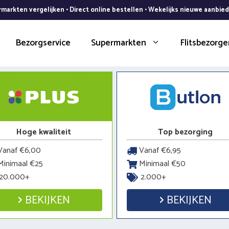
markten vergelijken • Direct online bestellen • Wekelijks nieuwe aanbie
Bezorgservice
Supermarkten
Flitsbezorge
Hoge kwaliteit
Top bezorging
anaf €6,00
Vanaf €6,95
inimaal €25
Minimaal €50
20.000+
2.000+
BEKIJKEN
BEKIJKEN