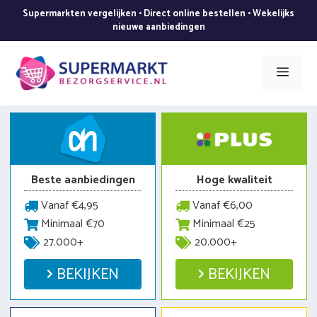
Ga
Supermarkten vergelijken • Direct online bestellen • Wekelijks
naar
nieuwe aanbiedingen
de
inhoud
Men
Beste aanbiedingen
Hoge kwaliteit
Vanaf €4,95
Vanaf €6,00
Minimaal €70
Minimaal €25
27.000+
20.000+
BEKIJKEN
BEKIJKEN