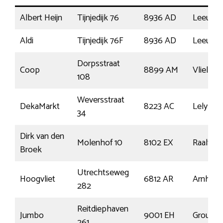
Albert Heijn
Tijnjedijk 76
8936 AD
Leeuwa
Aldi
Tijnjedijk 76F
8936 AD
Leeuwa
Dorpsstraat
Coop
8899 AM
Vlieland
108
Weversstraat
DekaMarkt
8223 AC
Lelystad
34
Dirk van den
Molenhof 10
8102 EX
Raalte
Broek
Utrechtseweg
Hoogvliet
6812 AR
Arnhem
282
Reitdiephaven
Jumbo
9001 EH
Grou
261