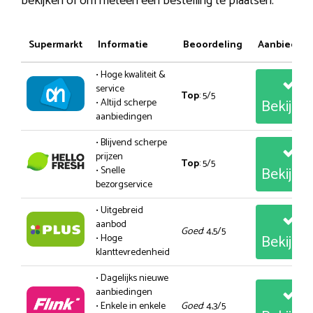
bekijken of om meteen een bestelling te plaatsen.
Supermarkt
Informatie
Beoordeling
Aanbiedin
• Hoge kwaliteit &
service
Top
: 5/5
Bekijk
• Altijd scherpe
aanbiedingen
• Blijvend scherpe
prijzen
Top
: 5/5
Bekijk
• Snelle
bezorgservice
• Uitgebreid
aanbod
Goed
: 4,5/5
Bekijk
• Hoge
klanttevredenheid
• Dagelijks nieuwe
aanbiedingen
• Enkele in enkele
Goed
: 4,3/5