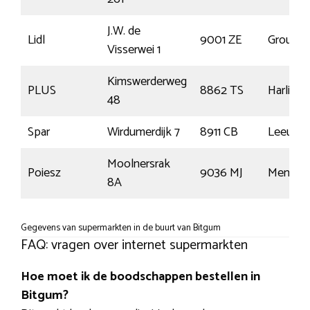
J.W. de
Lidl
9001 ZE
Grou
Visserwei 1
Kimswerderweg
PLUS
8862 TS
Harlinge
48
Spar
Wirdumerdijk 7
8911 CB
Leeuwa
Moolnersrak
Poiesz
9036 MJ
Menaa
8A
Gegevens van supermarkten in de buurt van Bitgum
FAQ: vragen over internet supermarkten
Hoe moet ik de boodschappen bestellen in
Bitgum?