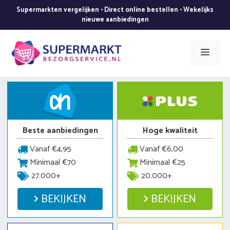
Ga
Supermarkten vergelijken • Direct online bestellen • Wekelijks
naar
nieuwe aanbiedingen
de
inhoud
Men
Beste aanbiedingen
Hoge kwaliteit
Vanaf €4,95
Vanaf €6,00
Minimaal €70
Minimaal €25
27.000+
20.000+
BEKIJKEN
BEKIJKEN