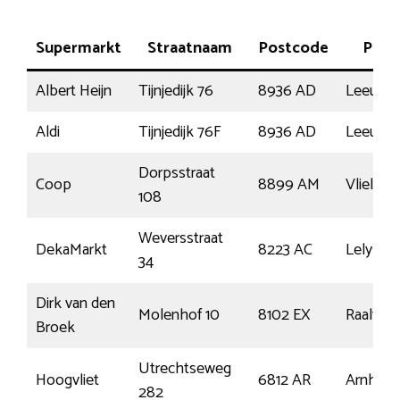
Supermarkt
Straatnaam
Postcode
Plaat
Albert Heijn
Tijnjedijk 76
8936 AD
Leeuwa
Aldi
Tijnjedijk 76F
8936 AD
Leeuwa
Dorpsstraat
Coop
8899 AM
Vlieland
108
Weversstraat
DekaMarkt
8223 AC
Lelystad
34
Dirk van den
Molenhof 10
8102 EX
Raalte
Broek
Utrechtseweg
Hoogvliet
6812 AR
Arnhem
282