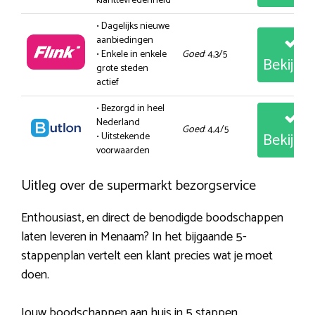
klanttevredenheid
• Dagelijks nieuwe
aanbiedingen
• Enkele in enkele
Goed
: 4,3/5
Bekijk
grote steden
actief
• Bezorgd in heel
Nederland
Goed
: 4,4/5
Bekijk
• Uitstekende
voorwaarden
Uitleg over de supermarkt bezorgservice
Enthousiast, en direct de benodigde boodschappen
laten leveren in Menaam? In het bijgaande 5-
stappenplan vertelt een klant precies wat je moet
doen.
Jouw boodschappen aan huis in 5 stappen