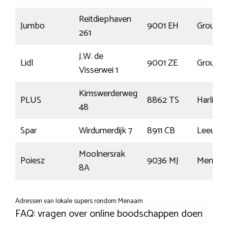
Reitdiephaven
Jumbo
9001 EH
Grou
261
J.W. de
Lidl
9001 ZE
Grou
Visserwei 1
Kimswerderweg
PLUS
8862 TS
Harlinge
48
Spar
Wirdumerdijk 7
8911 CB
Leeuwa
Moolnersrak
Poiesz
9036 MJ
Menaa
8A
Adressen van lokale supers rondom Menaam
FAQ: vragen over online boodschappen doen