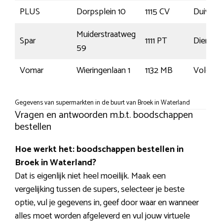
PLUS
Dorpsplein 10
1115 CV
Duiven
Muiderstraatweg
Spar
1111 PT
Diemen
59
Vomar
Wieringenlaan 1
1132 MB
Volend
Gegevens van supermarkten in de buurt van Broek in Waterland
Vragen en antwoorden m.b.t. boodschappen
bestellen
Hoe werkt het: boodschappen bestellen in
Broek in Waterland?
Dat is eigenlijk niet heel moeilijk. Maak een
vergelijking tussen de supers, selecteer je beste
optie, vul je gegevens in, geef door waar en wanneer
alles moet worden afgeleverd en vul jouw virtuele