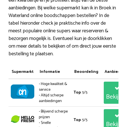
een kwartiertje en je profiteert altijd van de beste
aanbiedingen. Bij welke supermarkt kan ik in Broek in
Waterland online boodschappen bestellen? In de
tabel hieronder check je praktische info over de
meest populaire online supers waar reserveren &
bezorgen mogelijk is. Eventueel kun je doorklikken
om meer details te bekijken of om direct jouw eerste
bestelling te plaatsen.
Supermarkt
Informatie
Beoordeling
Aanbiedin
• Hoge kwaliteit &
service
Top
: 5/5
Bekijk
• Altijd scherpe
aanbiedingen
• Blijvend scherpe
prijzen
Top
: 5/5
Bekijk
• Snelle