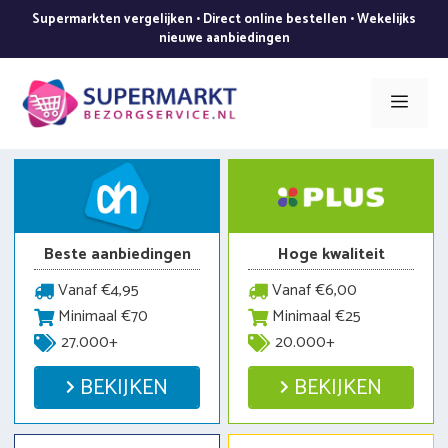
Ga
Supermarkten vergelijken • Direct online bestellen • Wekelijks
naar
nieuwe aanbiedingen
de
inhoud
Men
Beste aanbiedingen
Hoge kwaliteit
Vanaf €4,95
Vanaf €6,00
Minimaal €70
Minimaal €25
27.000+
20.000+
BEKIJKEN
BEKIJKEN