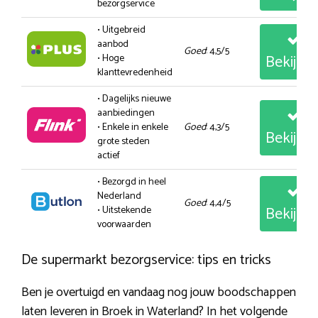
bezorgservice
• Uitgebreid
aanbod
Goed
: 4,5/5
Bekijk
• Hoge
klanttevredenheid
• Dagelijks nieuwe
aanbiedingen
• Enkele in enkele
Goed
: 4,3/5
Bekijk
grote steden
actief
• Bezorgd in heel
Nederland
Goed
: 4,4/5
Bekijk
• Uitstekende
voorwaarden
De supermarkt bezorgservice: tips en tricks
Ben je overtuigd en vandaag nog jouw boodschappen
laten leveren in Broek in Waterland? In het volgende