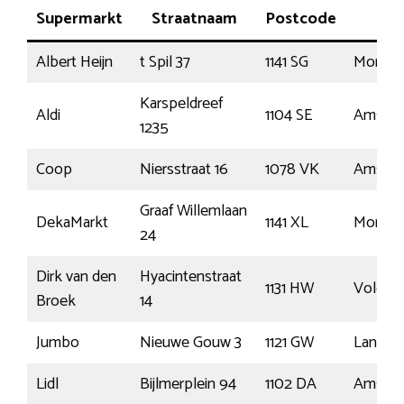
Supermarkt
Straatnaam
Postcode
Pla
Albert Heijn
t Spil 37
1141 SG
Monnic
Karspeldreef
Aldi
1104 SE
Amster
1235
Coop
Niersstraat 16
1078 VK
Amster
Graaf Willemlaan
DekaMarkt
1141 XL
Monnic
24
Dirk van den
Hyacintenstraat
1131 HW
Volend
Broek
14
Jumbo
Nieuwe Gouw 3
1121 GW
Landsm
Lidl
Bijlmerplein 94
1102 DA
Amster