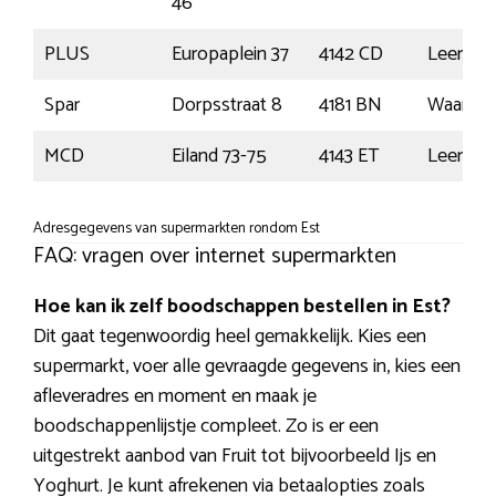
46
PLUS
Europaplein 37
4142 CD
Leerda
Spar
Dorpsstraat 8
4181 BN
Waarden
MCD
Eiland 73-75
4143 ET
Leerda
Adresgegevens van supermarkten rondom Est
FAQ: vragen over internet supermarkten
Hoe kan ik zelf boodschappen bestellen in Est?
Dit gaat tegenwoordig heel gemakkelijk. Kies een
supermarkt, voer alle gevraagde gegevens in, kies een
afleveradres en moment en maak je
boodschappenlijstje compleet. Zo is er een
uitgestrekt aanbod van Fruit tot bijvoorbeeld Ijs en
Yoghurt. Je kunt afrekenen via betaalopties zoals